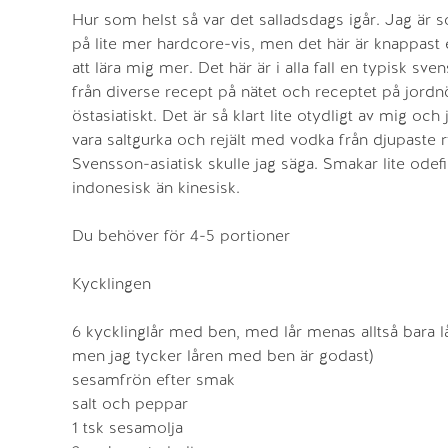
Hur som helst så var det salladsdags igår. Jag är s
på lite mer hardcore-vis, men det här är knappast en 
att lära mig mer. Det här är i alla fall en typisk sv
från diverse recept på nätet och receptet på jord
östasiatiskt. Det är så klart lite otydligt av mig och
vara saltgurka och rejält med vodka från djupaste r
Svensson-asiatisk skulle jag säga. Smakar lite odef
indonesisk än kinesisk.
Du behöver för 4-5 portioner
Kycklingen
6 kycklinglår med ben, med lår menas alltså bara lår,
men jag tycker låren med ben är godast)
sesamfrön efter smak
salt och peppar
1 tsk sesamolja