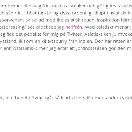
om bekant lite svag för asiatiska smaker och gör gärna asiatis
sån rätt. I höst tänkte jag dyka ordentligt djupt i asiatiskt k
enssonvariant av sallad med lite asiatisk touch. Inspiration häm
nötsdressing/-sås plockade jag
härifrån
. Med asiatiskt menar 
 jag fick det påpekat för mig på Twitter. Asiatiskt kan ju mycke
yssland, liksom en kikärtscurry från Indien. Den här rätten är
inierat östasiatiskt men jag antar att jordnötssåsen gör den m
 inte benet i övrigt (går så klart att ersätta med andra kyckli