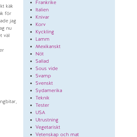
Frankrike
kt käk
Italien
äk för
Knivar
tade jag
Korv
jag nu
Kyckling
t väl
Lamm
Mexikanskt
er
Nöt
Sallad
Sous vide
Svamp
Svenskt
Sydamerika
Teknik
ngbitar,
Tester
USA
Utrustning
Vegetariskt
Vetenskap och mat