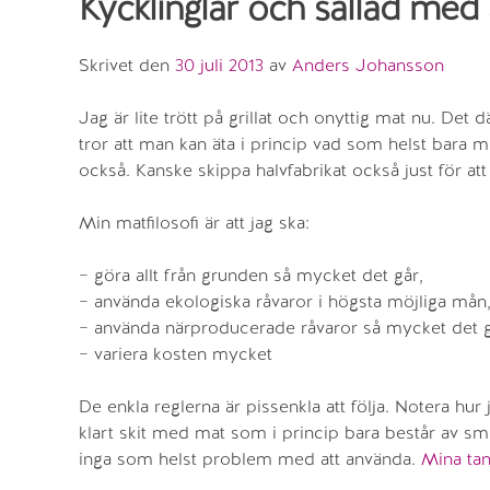
Kycklinglår och sallad med 
Skrivet den
30 juli 2013
av
Anders Johansson
Jag är lite trött på grillat och onyttig mat nu. Det 
tror att man kan äta i princip vad som helst bara ma
också. Kanske skippa halvfabrikat också just för att 
Min matfilosofi är att jag ska:
– göra allt från grunden så mycket det går,
– använda ekologiska råvaror i högsta möjliga mån
– använda närproducerade råvaror så mycket det gå
– variera kosten mycket
De enkla reglerna är pissenkla att följa. Notera hur ja
klart skit med mat som i princip bara består av s
inga som helst problem med att använda.
Mina tan