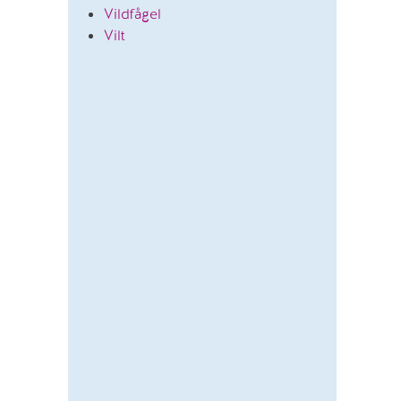
Vildfågel
Vilt