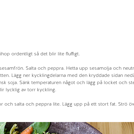
op ordentligt så det blir lite fluffigt.
 sesamfrön. Salta och peppra. Hetta upp sesamolja och neutra
botten. Lägg ner kycklingdelarna med den kryddade sidan nedå
pansk soja. Sänk temperaturen något och lägg på locket och ste
ir lycklig av torr kyckling.
 och salta och peppra lite. Lägg upp på ett stort fat. Strö ö