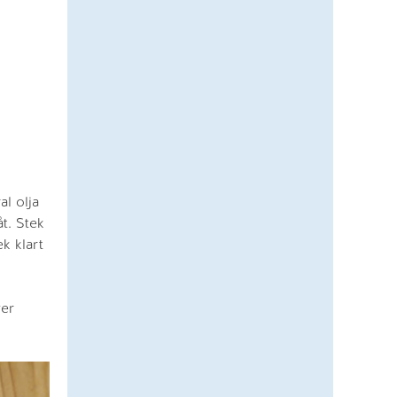
l olja
t. Stek
k klart
ver