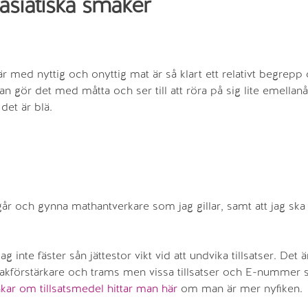
asiatiska smaker
där med nyttig och onyttig mat är så klart ett relativt begrepp
n gör det med måtta och ser till att röra på sig lite emellanå
det är blä.
,
r och gynna mathantverkare som jag gillar, samt att jag ska
g inte fäster sån jättestor vikt vid att undvika tillsatser. Det ä
makförstärkare och trams men vissa tillsatser och E-nummer s
kar om tillsatsmedel hittar man här
om man är mer nyfiken.