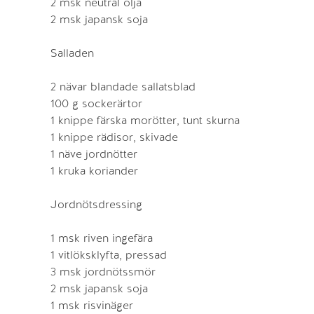
2 msk neutral olja
2 msk japansk soja
Salladen
2 nävar blandade sallatsblad
100 g sockerärtor
1 knippe färska morötter, tunt skurna
1 knippe rädisor, skivade
1 näve jordnötter
1 kruka koriander
Jordnötsdressing
1 msk riven ingefära
1 vitlöksklyfta, pressad
3 msk jordnötssmör
2 msk japansk soja
1 msk risvinäger