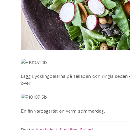
Lägg kycklingdelarna på salladen och ringla sedan 
över.
En fin vardagsrätt en varm sommardag.
Postat i:
Asiatiskt
,
Kyckling
,
Sallad