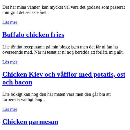
Det här mina vänner, kan mycket väl vara det godaste som passerat
min grill det senaste året.
”Buffalo
Läs mer
wings
på
Buffalo chicken fries
grillen”
Lite töntigt receptnamn på min blogg igen men det får ni fan ha
överseende med. När ni testat är ni nog beredda att förlåta mig allt.
”Buffalo
Läs mer
chicken
fries”
Chicken Kiev och våfflor med potatis, ost
och bacon
Lite bökigt kan nog den här maten vara men den går bra att
förbereda väldigt långt.
”Chicken
Läs mer
Kiev
och
Chicken parmesan
våfflor
med