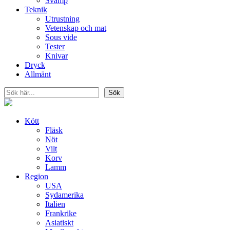
Svamp
Teknik
Utrustning
Vetenskap och mat
Sous vide
Tester
Knivar
Dryck
Allmänt
Sök
Sök
Kött
Fläsk
Nöt
Vilt
Korv
Lamm
Region
USA
Sydamerika
Italien
Frankrike
Asiatiskt