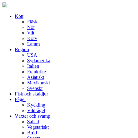
Skip
to
content
Kött
Fläsk
Nöt
Vilt
Korv
Lamm
Region
USA
Sydamerika
Italien
Frankrike
Asiatiskt
Mexikanskt
Svenskt
Fisk och skaldjur
Fågel
Kyckling
Vildfågel
Växter och svamp
Sallad
Vegetariskt
Bröd