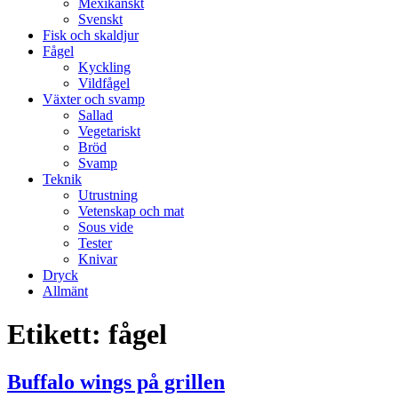
Mexikanskt
Svenskt
Fisk och skaldjur
Fågel
Kyckling
Vildfågel
Växter och svamp
Sallad
Vegetariskt
Bröd
Svamp
Teknik
Utrustning
Vetenskap och mat
Sous vide
Tester
Knivar
Dryck
Allmänt
Etikett:
fågel
Buffalo wings på grillen