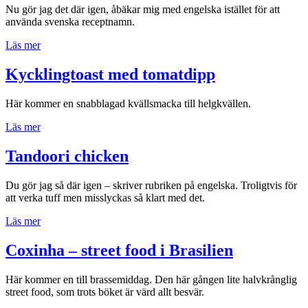
Nu gör jag det där igen, åbäkar mig med engelska istället för att
potatis,
använda svenska receptnamn.
ost
och
”Chicken
Läs mer
bacon”
parmesan”
Kycklingtoast med tomatdipp
Här kommer en snabblagad kvällsmacka till helgkvällen.
”Kycklingtoast
Läs mer
med
tomatdipp”
Tandoori chicken
Du gör jag så där igen – skriver rubriken på engelska. Troligtvis för
att verka tuff men misslyckas så klart med det.
”Tandoori
Läs mer
chicken”
Coxinha – street food i Brasilien
Här kommer en till brassemiddag. Den här gången lite halvkrånglig
street food, som trots böket är värd allt besvär.