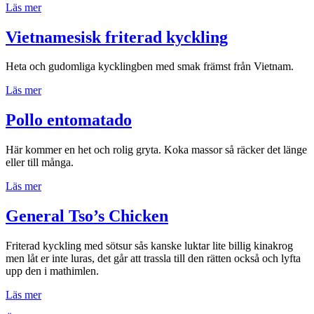
”Coxinha
Läs mer
–
street
Vietnamesisk friterad kyckling
food
i
Heta och gudomliga kycklingben med smak främst från Vietnam.
Brasilien”
”Vietnamesisk
Läs mer
friterad
kyckling”
Pollo entomatado
Här kommer en het och rolig gryta. Koka massor så räcker det länge
eller till många.
”Pollo
Läs mer
entomatado”
General Tso’s Chicken
Friterad kyckling med sötsur sås kanske luktar lite billig kinakrog
men låt er inte luras, det går att trassla till den rätten också och lyfta
upp den i mathimlen.
”General
Läs mer
Tso’s