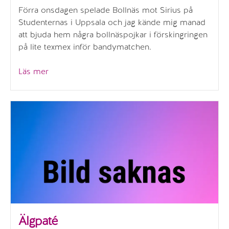
Förra onsdagen spelade Bollnäs mot Sirius på
Studenternas i Uppsala och jag kände mig manad
att bjuda hem några bollnäspojkar i förskingringen
på lite texmex inför bandymatchen.
”Vegetarisk
Läs mer
chili”
Älgpaté