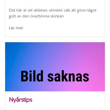
Det här är ett alldeles utmärkt sätt att göra något
gott av den överblivna skinkan
”Restmex
Läs mer
samt
en
vitlökssås”
Nyårstips