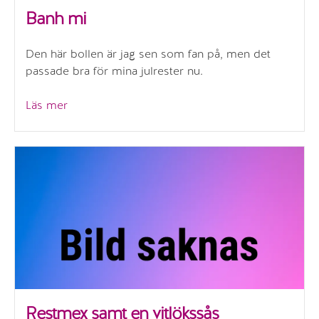
Banh mi
Den här bollen är jag sen som fan på, men det
passade bra för mina julrester nu.
”Banh
Läs mer
mi”
Restmex samt en vitlökssås