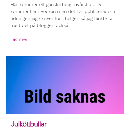
Här kommer ett ganska tidigt nyårstips. Det
kommer fler i veckan men det här publicerades i
tidningen jag skriver för i helgen så jag tänkte ta
med det på bloggen också.
”Nyårsmiddag
Läs mer
–
fläsk,
äpple
och
getost”
Julköttbullar