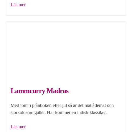
”Kinesiskt
Läs mer
risvin
–
Vad
är
det
som
gäller?”
Lammcurry Madras
Med tomt i plånboken efter jul så är det matlådemat och
storkok som gäller. Här kommer en indisk klassiker.
”Lammcurry
Läs mer