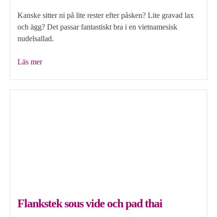
Kanske sitter ni på lite rester efter påsken? Lite gravad lax
och ägg? Det passar fantastiskt bra i en vietnamesisk
nudelsallad.
”2
Läs mer
x
vietnamesisk
nudelsallad”
Flankstek sous vide och pad thai