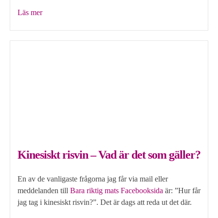
”Omelett
Läs mer
med
ostasiatisk
känsla”
Kinesiskt risvin – Vad är det som gäller?
En av de vanligaste frågorna jag får via mail eller
meddelanden till
Bara riktig mats Facebooksida
är: ”Hur får
jag tag i kinesiskt risvin?”. Det är dags att reda ut det där.