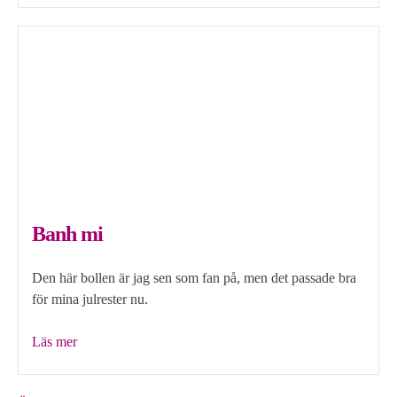
fläsksoppa”
Banh mi
Den här bollen är jag sen som fan på, men det passade bra
för mina julrester nu.
”Banh
Läs mer
mi”