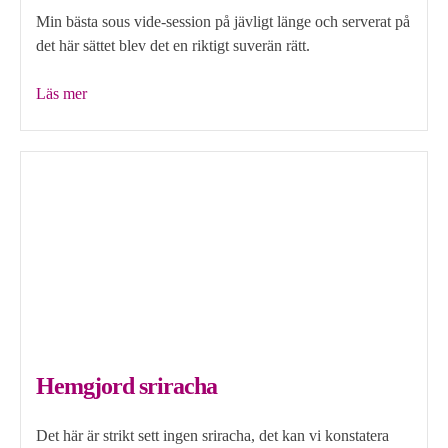
Min bästa sous vide-session på jävligt länge och serverat på
det här sättet blev det en riktigt suverän rätt.
”Flankstek
Läs mer
sous
vide
och
pad
thai”
Hemgjord sriracha
Det här är strikt sett ingen sriracha, det kan vi konstatera