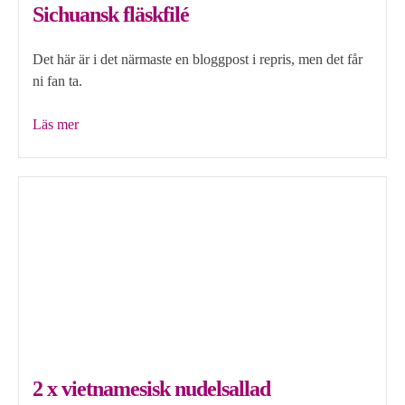
Sichuansk fläskfilé
Det här är i det närmaste en bloggpost i repris, men det får
ni fan ta.
”Sichuansk
Läs mer
fläskfilé”
2 x vietnamesisk nudelsallad