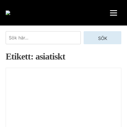
Skip
to
content
Sök
SÖK
Etikett:
asiatiskt