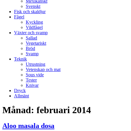
Mexikanskt
Svenskt
Fisk och skaldjur
Fågel
Kyckling
Vildfågel
Växter och svamp
Sallad
Vegetariskt
Bröd
Svamp
Teknik
Utrustning
Vetenskap och mat
Sous vide
Tester
Knivar
Dryck
Allmänt
Månad:
februari 2014
Aloo masala dosa