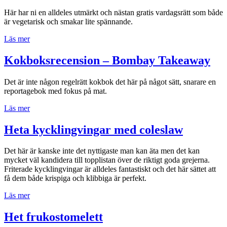
Här har ni en alldeles utmärkt och nästan gratis vardagsrätt som både
är vegetarisk och smakar lite spännande.
”Aloo
Läs mer
masala
dosa”
Kokboksrecension – Bombay Takeaway
Det är inte någon regelrätt kokbok det här på något sätt, snarare en
reportagebok med fokus på mat.
”Kokboksrecension
Läs mer
–
Bombay
Heta kycklingvingar med coleslaw
Takeaway”
Det här är kanske inte det nyttigaste man kan äta men det kan
mycket väl kandidera till topplistan över de riktigt goda grejerna.
Friterade kycklingvingar är alldeles fantastiskt och det här sättet att
få dem både krispiga och klibbiga är perfekt.
”Heta
Läs mer
kycklingvingar
med
Het frukostomelett
coleslaw”