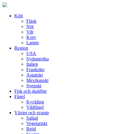
Skip
to
content
Kött
Fläsk
Nöt
Vilt
Korv
Lamm
Region
USA
Sydamerika
Italien
Frankrike
Asiatiskt
Mexikanskt
Svenskt
Fisk och skaldjur
Fågel
Kyckling
Vildfågel
Växter och svamp
Sallad
Vegetariskt
Bröd