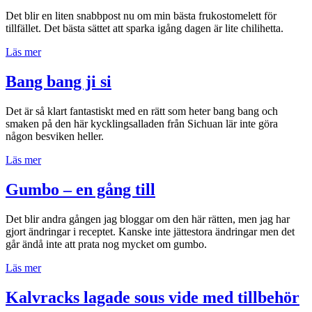
Det blir en liten snabbpost nu om min bästa frukostomelett för
tillfället. Det bästa sättet att sparka igång dagen är lite chilihetta.
”Het
Läs mer
frukostomelett”
Bang bang ji si
Det är så klart fantastiskt med en rätt som heter bang bang och
smaken på den här kycklingsalladen från Sichuan lär inte göra
någon besviken heller.
”Bang
Läs mer
bang
ji
Gumbo – en gång till
si”
Det blir andra gången jag bloggar om den här rätten, men jag har
gjort ändringar i receptet. Kanske inte jättestora ändringar men det
går ändå inte att prata nog mycket om gumbo.
”Gumbo
Läs mer
–
en
Kalvracks lagade sous vide med tillbehör
gång