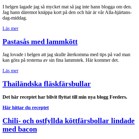
till”
I helgen lagade jag så mycket mat så jag inte hann blogga om den.
Jag hann däremot knäppa kort på den och här är vår Alla-hjärtans-
dag-middag.
”Kalvracks
Läs mer
lagade
sous
Pastasås med lammkött
vide
med
Jag lovade i helgen att jag skulle återkomma med tips på vad man
tillbehör”
kan göra på resterna av sin fina lammstek. Här kommer det.
”Pastasås
Läs mer
med
lammkött”
Thailändska fläskfärsbullar
Det här receptet har blivit flyttat till min nya blogg Feeders.
Här hittar du receptet
Chili- och ostfyllda köttfärsbollar lindade
med bacon