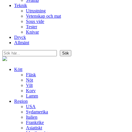
Svamp
Teknik
Utrustning
Vetenskap och mat
Sous vide
Tester
Knivar
Dryck
Allmänt
Sök
Sök
Kött
Fläsk
Nöt
Vilt
Korv
Lamm
Region
USA
Sydamerika
Italien
Frankrike
Asiatiskt