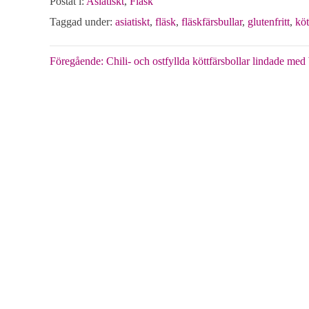
Postat i:
Asiatiskt
,
Fläsk
Taggad under:
asiatiskt
,
fläsk
,
fläskfärsbullar
,
glutenfritt
,
köt
Inläggsnavigering
Föregående:
Chili- och ostfyllda köttfärsbollar lindade med