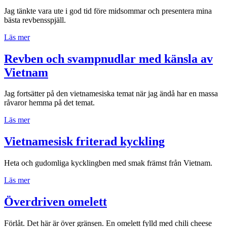
kött”
Jag tänkte vara ute i god tid före midsommar och presentera mina
bästa revbensspjäll.
”Midsommar
Läs mer
–
Godaste
Revben och svampnudlar med känsla av
revbenen
Vietnam
med
vit
potatissallad”
Jag fortsätter på den vietnamesiska temat när jag ändå har en massa
råvaror hemma på det temat.
”Revben
Läs mer
och
svampnudlar
Vietnamesisk friterad kyckling
med
känsla
Heta och gudomliga kycklingben med smak främst från Vietnam.
av
Vietnam”
”Vietnamesisk
Läs mer
friterad
kyckling”
Överdriven omelett
Förlåt. Det här är över gränsen. En omelett fylld med chili cheese