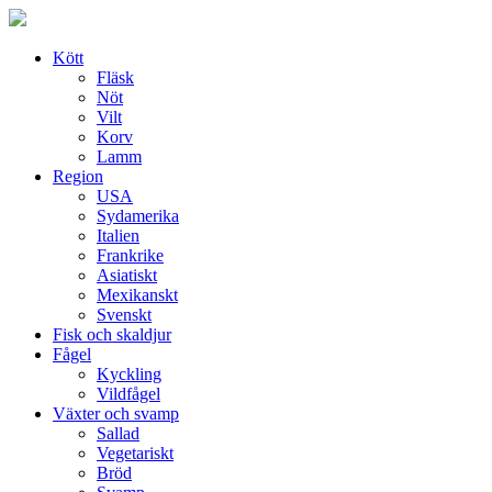
Skip
to
content
Kött
Fläsk
Nöt
Vilt
Korv
Lamm
Region
USA
Sydamerika
Italien
Frankrike
Asiatiskt
Mexikanskt
Svenskt
Fisk och skaldjur
Fågel
Kyckling
Vildfågel
Växter och svamp
Sallad
Vegetariskt
Bröd