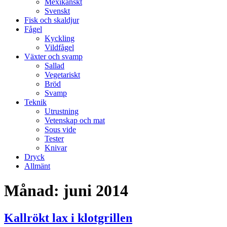
Mexikanskt
Svenskt
Fisk och skaldjur
Fågel
Kyckling
Vildfågel
Växter och svamp
Sallad
Vegetariskt
Bröd
Svamp
Teknik
Utrustning
Vetenskap och mat
Sous vide
Tester
Knivar
Dryck
Allmänt
Månad:
juni 2014
Kallrökt lax i klotgrillen