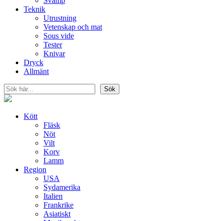
Svamp
Teknik
Utrustning
Vetenskap och mat
Sous vide
Tester
Knivar
Dryck
Allmänt
Sök
Sök
Kött
Fläsk
Nöt
Vilt
Korv
Lamm
Region
USA
Sydamerika
Italien
Frankrike
Asiatiskt