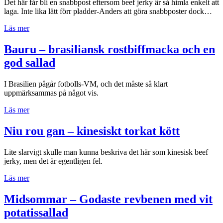
Det här får bli en snabbpost eftersom beef jerky är så himla enkelt att
laga. Inte lika lätt förr pladder-Anders att göra snabbposter dock…
”Beef
Läs mer
jerky”
Bauru – brasiliansk rostbiffmacka och en
god sallad
I Brasilien pågår fotbolls-VM, och det måste så klart
uppmärksammas på något vis.
”Bauru
Läs mer
–
brasiliansk
Niu rou gan – kinesiskt torkat kött
rostbiffmacka
och
Lite slarvigt skulle man kunna beskriva det här som kinesisk beef
en
jerky, men det är egentligen fel.
god
sallad”
”Niu
Läs mer
rou
gan
Midsommar – Godaste revbenen med vit
–
potatissallad
kinesiskt
torkat