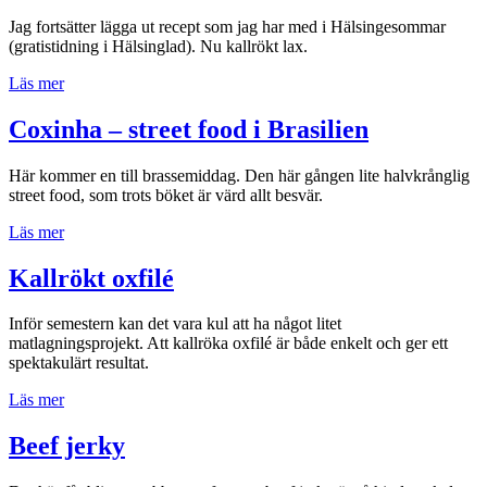
Jag fortsätter lägga ut recept som jag har med i Hälsingesommar
(gratistidning i Hälsinglad). Nu kallrökt lax.
”Kallrökt
Läs mer
lax
i
Coxinha – street food i Brasilien
klotgrillen”
Här kommer en till brassemiddag. Den här gången lite halvkrånglig
street food, som trots böket är värd allt besvär.
”Coxinha
Läs mer
–
street
Kallrökt oxfilé
food
i
Inför semestern kan det vara kul att ha något litet
Brasilien”
matlagningsprojekt. Att kallröka oxfilé är både enkelt och ger ett
spektakulärt resultat.
”Kallrökt
Läs mer
oxfilé”
Beef jerky