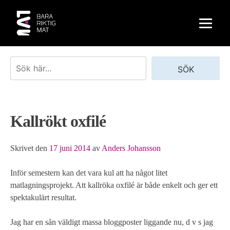
Skip
to
content
Sök
SÖK
Kallrökt oxfilé
Skrivet den
17 juni 2014
av
Anders Johansson
Inför semestern kan det vara kul att ha något litet
matlagningsprojekt. Att kallröka oxfilé är både enkelt och ger ett
spektakulärt resultat.
Jag har en sån väldigt massa bloggposter liggande nu, d v s jag