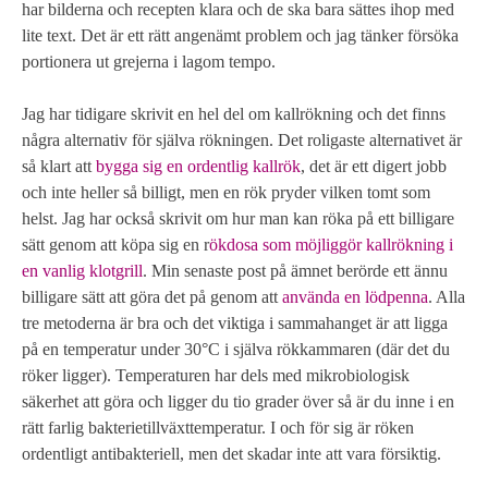
har bilderna och recepten klara och de ska bara sättes ihop med
lite text. Det är ett rätt angenämt problem och jag tänker försöka
portionera ut grejerna i lagom tempo.
Jag har tidigare skrivit en hel del om kallrökning och det finns
några alternativ för själva rökningen. Det roligaste alternativet är
så klart att
bygga sig en ordentlig kallrök
, det är ett digert jobb
och inte heller så billigt, men en rök pryder vilken tomt som
helst. Jag har också skrivit om hur man kan röka på ett billigare
sätt genom att köpa sig en r
ökdosa som möjliggör kallrökning i
en vanlig klotgrill
. Min senaste post på ämnet berörde ett ännu
billigare sätt att göra det på genom att
använda en lödpenna
. Alla
tre metoderna är bra och det viktiga i sammahanget är att ligga
på en temperatur under 30°C i själva rökkammaren (där det du
röker ligger). Temperaturen har dels med mikrobiologisk
säkerhet att göra och ligger du tio grader över så är du inne i en
rätt farlig bakterietillväxttemperatur. I och för sig är röken
ordentligt antibakteriell, men det skadar inte att vara försiktig.