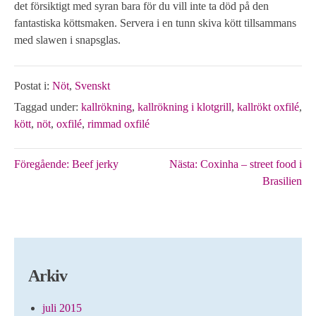
det försiktigt med syran bara för du vill inte ta död på den
fantastiska köttsmaken. Servera i en tunn skiva kött tillsammans
med slawen i snapsglas.
Postat i:
Nöt
,
Svenskt
Taggad under:
kallrökning
,
kallrökning i klotgrill
,
kallrökt oxfilé
,
kött
,
nöt
,
oxfilé
,
rimmad oxfilé
Inläggsnavigering
Föregående:
Beef jerky
Nästa:
Coxinha – street food i
Brasilien
Arkiv
juli 2015