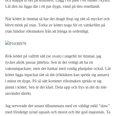
och klappa in det på köttbiten. Lägg i en påse i en bunke i kylen.
Låt den nu ligga där i ett par dygn, vänd på den emellanåt.
När köttet är rimmat så har det dragit ihop sig rätt så mycket och
blivit mörk på ytan. Torka av köttet noga för en vätskefilm på
ytan hindrar röksmaken från att tränga in ordentligt.
Rök köttet på valfritt sätt (se ovan) i ungefär tre timmar, jag
tycker alrök passar jättebra. Sen är det vettigt att ha en
vakuumpackare, men det funkar med vanlig plastpåse också. Låt
köttet ligga inpackat rätt så tätt (röklukten kan sprida sig annars)
i minst ett dygn. På så sätt kommer röksmaken sprida ut sig
jämnt i köttet. Sen är det klart. Dela upp och frys in det du inte
använder direkt.
Jag serverade det senast tillsammans med en väldigt mild ”slaw”
med försiktigt syrad squash och morot och lite god majonnäs. Ta