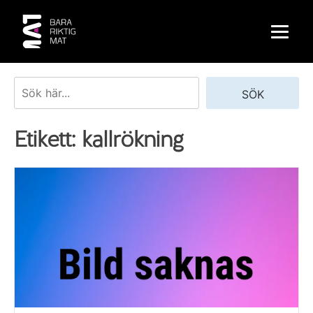
Skip
to
content
Sök
SÖK
Etikett:
kallrökning