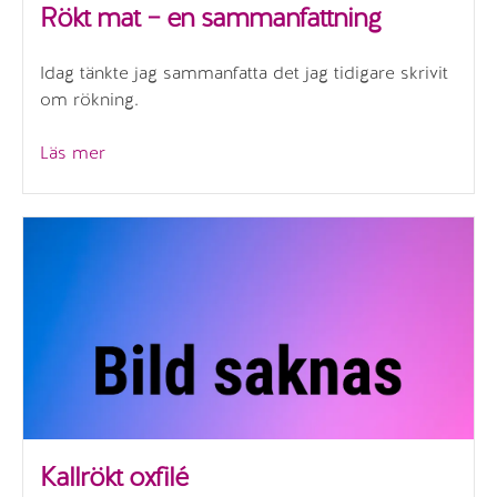
Rökt mat – en sammanfattning
Idag tänkte jag sammanfatta det jag tidigare skrivit
om rökning.
”Rökt
Läs mer
mat
–
en
sammanfattning”
Kallrökt oxfilé