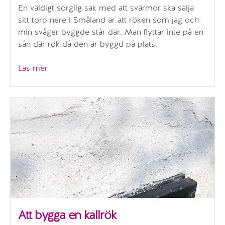
En väldigt sorglig sak med att svärmor ska sälja
sitt torp nere i Småland är att röken som jag och
min svåger byggde står där. Man flyttar inte på en
sån där rök då den är byggd på plats.
”Kallrökt
Läs mer
lax
med
grillad
och
smörslungad
vitkål
och
kall
löksås”
Att bygga en kallrök