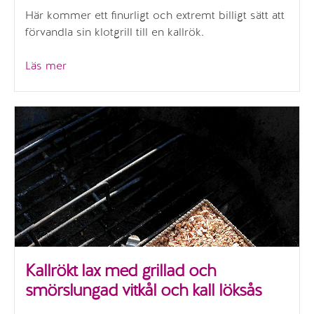
Här kommer ett finurligt och extremt billigt sätt att
förvandla sin klotgrill till en kallrök.
”Billigaste
Läs mer
kallröken”
Kallrökt lax med grillad och
smörslungad vitkål och kall löksås