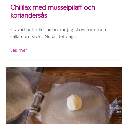
Chililax med musselpilaff och
koriandersås
Gravad och rökt lax brukar jag skriva om men
sällan om stekt. Nu är det dags.
”Chililax
Läs mer
med
musselpilaff
och
koriandersås”