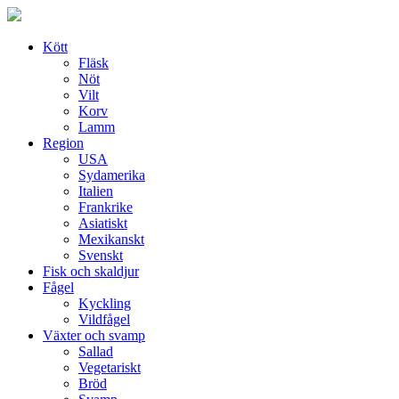
Skip
to
content
Kött
Fläsk
Nöt
Vilt
Korv
Lamm
Region
USA
Sydamerika
Italien
Frankrike
Asiatiskt
Mexikanskt
Svenskt
Fisk och skaldjur
Fågel
Kyckling
Vildfågel
Växter och svamp
Sallad
Vegetariskt
Bröd