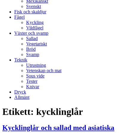
Mexikanskt
Svenskt
Fisk och skaldjur
Fågel
Kyckling
Vildfågel
Växter och svamp
Sallad
Vegetariskt
Bröd
Svamp
Teknik
Utrustning
Vetenskap och mat
Sous vide
Tester
Knivar
Dryck
Allmänt
Etikett:
kycklinglår
Kycklinglår och sallad med asiatiska