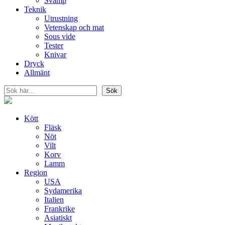
Svamp
Teknik
Utrustning
Vetenskap och mat
Sous vide
Tester
Knivar
Dryck
Allmänt
Sök
Sök
Kött
Fläsk
Nöt
Vilt
Korv
Lamm
Region
USA
Sydamerika
Italien
Frankrike
Asiatiskt