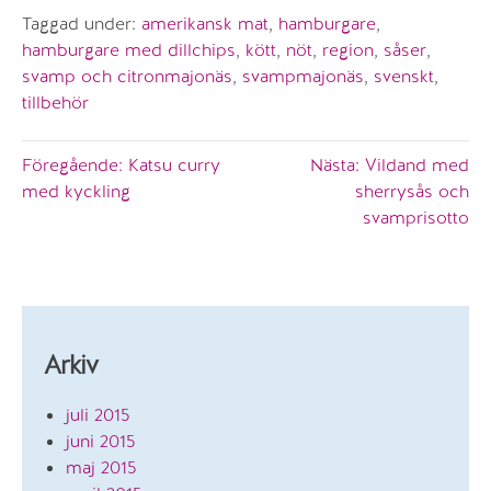
Taggad under:
amerikansk mat
,
hamburgare
,
hamburgare med dillchips
,
kött
,
nöt
,
region
,
såser
,
svamp och citronmajonäs
,
svampmajonäs
,
svenskt
,
tillbehör
Inläggsnavigering
Föregående:
Katsu curry
Nästa:
Vildand med
med kyckling
sherrysås och
svamprisotto
Arkiv
juli 2015
juni 2015
maj 2015