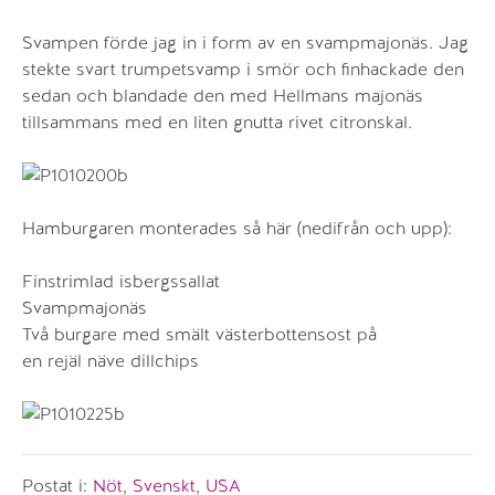
Svampen förde jag in i form av en svampmajonäs. Jag
stekte svart trumpetsvamp i smör och finhackade den
sedan och blandade den med Hellmans majonäs
tillsammans med en liten gnutta rivet citronskal.
Hamburgaren monterades så här (nedifrån och upp):
Finstrimlad isbergssallat
Svampmajonäs
Två burgare med smält västerbottensost på
en rejäl näve dillchips
Postat i:
Nöt
,
Svenskt
,
USA