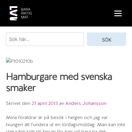
Skip
to
content
Sök
SÖK
Hamburgare med svenska
smaker
Skrivet den
21 april 2013
av
Anders Johansson
Mina föräldrar är på besök i helgen och jag var
tvungen att fundera ut en lördagsmiddag. Man kan inte
steka fint kött till farsan för han vill bara ha det