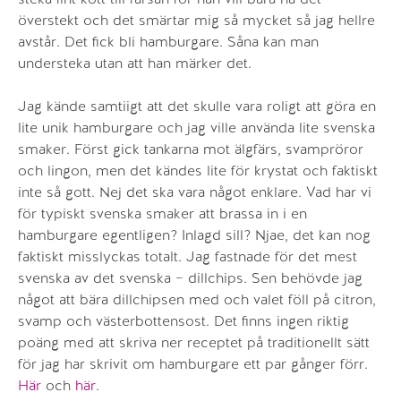
överstekt och det smärtar mig så mycket så jag hellre
avstår. Det fick bli hamburgare. Såna kan man
understeka utan att han märker det.
Jag kände samtiigt att det skulle vara roligt att göra en
lite unik hamburgare och jag ville använda lite svenska
smaker. Först gick tankarna mot älgfärs, svampröror
och lingon, men det kändes lite för krystat och faktiskt
inte så gott. Nej det ska vara något enklare. Vad har vi
för typiskt svenska smaker att brassa in i en
hamburgare egentligen? Inlagd sill? Njae, det kan nog
faktiskt misslyckas totalt. Jag fastnade för det mest
svenska av det svenska – dillchips. Sen behövde jag
något att bära dillchipsen med och valet föll på citron,
svamp och västerbottensost. Det finns ingen riktig
poäng med att skriva ner receptet på traditionellt sätt
för jag har skrivit om hamburgare ett par gånger förr.
Här
och
här
.