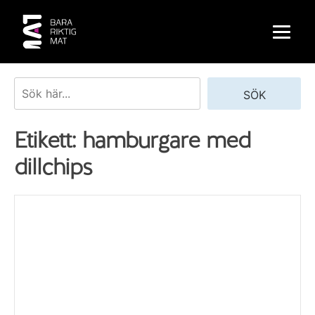
Skip
to
content
Sök
SÖK
Etikett:
hamburgare med
dillchips