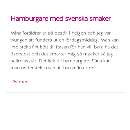
Hamburgare med svenska smaker
Mina föräldrar är på besök i helgen och jag var
tvungen att fundera ut en lördagsmiddag. Man kan
inte steka fint kött till farsan för han vill bara ha det
överstekt och det smärtar mig så mycket så jag
hellre avstår. Det fick bli hamburgare. Såna kan
man understeka utan att han märker det.
”Hamburgare
Läs mer
med
svenska
smaker”