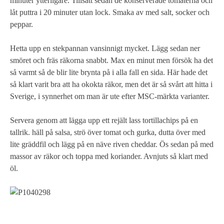
minuter ytterligare. Tillsätt sedan de konserverade tomaterna och
låt puttra i 20 minuter utan lock. Smaka av med salt, socker och
peppar.
Hetta upp en stekpannan vansinnigt mycket. Lägg sedan ner
smöret och fräs räkorna snabbt. Max en minut men försök ha det
så varmt så de blir lite brynta på i alla fall en sida. Här hade det
så klart varit bra att ha okokta räkor, men det är så svårt att hitta i
Sverige, i synnerhet om man är ute efter MSC-märkta varianter.
Servera genom att lägga upp ett rejält lass tortillachips på en
tallrik. häll på salsa, strö över tomat och gurka, dutta över med
lite gräddfil och lägg på en näve riven cheddar. Ös sedan på med
massor av räkor och toppa med koriander. Avnjuts så klart med
öl.