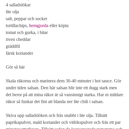
4 salladslökar
lite olja
salt, peppar och socker
tortillachips,
hemgjorda
eller köpta
tomat och gurka, i bitar
riven cheddar
gräddfil
färsk koriander
Gör så här
Skala räkorna och marinera dem 30-40 minuter i hot sauce. Gör
under tiden salsan. Den här salsan blir inte ett dugg stark men
det beror på att mina räkor är så vansinnigt starka. Har ni mildare
räkor så funkar det fint att blanda ner lite chili i salsan.
Skiva upp salladslöken och fräs snabbt i lite olja. Tillsätt
paprikapulver, mald koriander och vitlökspulver och fräs ett par