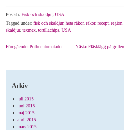
Postat i:
Fisk och skaldjur
,
USA
Taggad under:
fisk och skaldjur
,
heta räkor
,
räkor
,
recept
,
region
,
skaldjur
,
texmex
,
tortillachips
,
USA
Inläggsnavigering
Föregående:
Pollo entomatado
Nästa:
Fläsklägg på grillen
Arkiv
juli 2015
juni 2015
maj 2015
april 2015
mars 2015