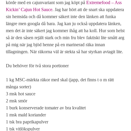
körde med en cajunvariant som jag köpt på
Extremefood – Ass
Kickin’ Cajun Hot Sauce
. Jag har hört att de snart ska uppdatera
sin hemsida och då kommer säkert inte den länken att funka
längre men googla då bara. Jag kan ju också uppdatera länken,
men det är inte säkert jag kommer ihåg att ha koll. Hur som helst
så är den såsen rejält stark och min fru blev faktiskt lite smått arg
på mig när jag bjöd henne på en marinerad räka innan
tillagningen. När räkorna väl är stekta så har styrkan avtagit lite.
Du behöver för två stora portioner
1 kg MSC-märkta räkor med skal (japp, det finns t o m rätt
många sorter)
3 msk hot sauce
2 msk smör
1 burk konserverade tomater av bra kvalitet
1 msk mald koriander
1 tsk bra paprikapulver
1 tsk vitlökspulver