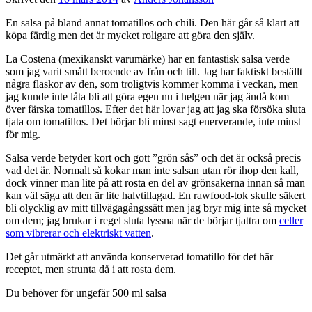
En salsa på bland annat tomatillos och chili. Den här går så klart att
köpa färdig men det är mycket roligare att göra den själv.
La Costena (mexikanskt varumärke) har en fantastisk salsa verde
som jag varit smått beroende av från och till. Jag har faktiskt beställt
några flaskor av den, som troligtvis kommer komma i veckan, men
jag kunde inte låta bli att göra egen nu i helgen när jag ändå kom
över färska tomatillos. Efter det här lovar jag att jag ska försöka sluta
tjata om tomatillos. Det börjar bli minst sagt enerverande, inte minst
för mig.
Salsa verde betyder kort och gott ”grön sås” och det är också precis
vad det är. Normalt så kokar man inte salsan utan rör ihop den kall,
dock vinner man lite på att rosta en del av grönsakerna innan så man
kan väl säga att den är lite halvtillagad. En rawfood-tok skulle säkert
bli olycklig av mitt tillvägagångssätt men jag bryr mig inte så mycket
om dem; jag brukar i regel sluta lyssna när de börjar tjattra om
celler
som vibrerar och elektriskt vatten
.
Det går utmärkt att använda konserverad tomatillo för det här
receptet, men strunta då i att rosta dem.
Du behöver för ungefär 500 ml salsa