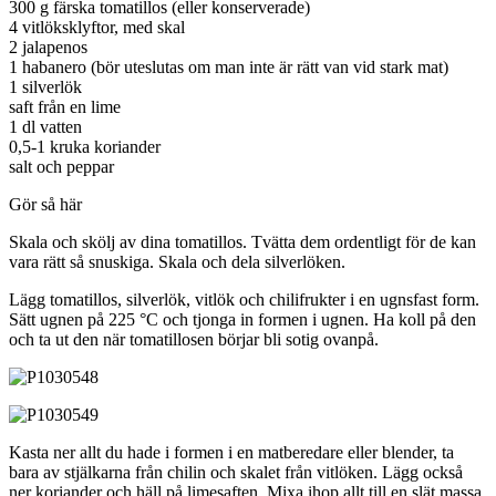
300 g färska tomatillos (eller konserverade)
4 vitlöksklyftor, med skal
2 jalapenos
1 habanero (bör uteslutas om man inte är rätt van vid stark mat)
1 silverlök
saft från en lime
1 dl vatten
0,5-1 kruka koriander
salt och peppar
Gör så här
Skala och skölj av dina tomatillos. Tvätta dem ordentligt för de kan
vara rätt så snuskiga. Skala och dela silverlöken.
Lägg tomatillos, silverlök, vitlök och chilifrukter i en ugnsfast form.
Sätt ugnen på 225 °C och tjonga in formen i ugnen. Ha koll på den
och ta ut den när tomatillosen börjar bli sotig ovanpå.
Kasta ner allt du hade i formen i en matberedare eller blender, ta
bara av stjälkarna från chilin och skalet från vitlöken. Lägg också
ner koriander och häll på limesaften. Mixa ihop allt till en slät massa.