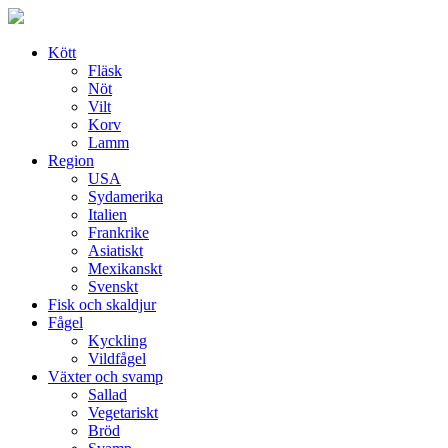
Skip
to
content
Kött
Fläsk
Nöt
Vilt
Korv
Lamm
Region
USA
Sydamerika
Italien
Frankrike
Asiatiskt
Mexikanskt
Svenskt
Fisk och skaldjur
Fågel
Kyckling
Vildfågel
Växter och svamp
Sallad
Vegetariskt
Bröd