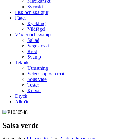
Mexikanskt
Svenskt
Fisk och skaldjur
Fågel
Kyckling
Vildfågel
Växter och svamp
Sallad
Vegetariskt
Bröd
Svamp
Teknik
Utrustning
Vetenskap och mat
Sous vide
Tester
Knivar
Dryck
Allmänt
Salsa verde
Skrivet den
10 mars 2014
av
Anders Johansson