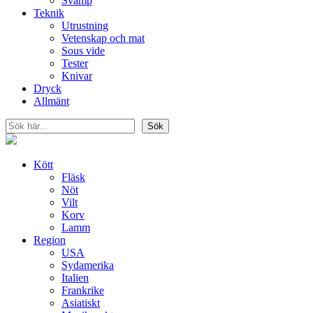
Svamp
Teknik
Utrustning
Vetenskap och mat
Sous vide
Tester
Knivar
Dryck
Allmänt
Sök
Sök
Kött
Fläsk
Nöt
Vilt
Korv
Lamm
Region
USA
Sydamerika
Italien
Frankrike
Asiatiskt