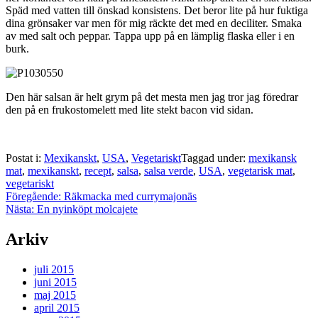
Späd med vatten till önskad konsistens. Det beror lite på hur fuktiga
dina grönsaker var men för mig räckte det med en deciliter. Smaka
av med salt och peppar. Tappa upp på en lämplig flaska eller i en
burk.
Den här salsan är helt grym på det mesta men jag tror jag föredrar
den på en frukostomelett med lite stekt bacon vid sidan.
Postat i:
Mexikanskt
,
USA
,
Vegetariskt
Taggad under:
mexikansk
mat
,
mexikanskt
,
recept
,
salsa
,
salsa verde
,
USA
,
vegetarisk mat
,
vegetariskt
Inläggsnavigering
Föregående:
Räkmacka med currymajonäs
Nästa:
En nyinköpt molcajete
Arkiv
juli 2015
juni 2015
maj 2015
april 2015