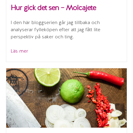
Hur gick det sen – Molcajete
I den här bloggserien går jag tillbaka och
analyserar fylleköpen efter att jag fått lite
perspektiv på saker och ting.
”Hur
Läs mer
gick
det
sen
–
Molcajete”