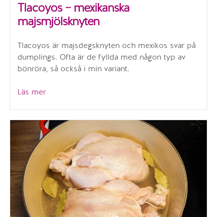
Tlacoyos – mexikanska
majsmjölsknyten
Tlacoyos är majsdegsknyten och mexikos svar på
dumplings. Ofta är de fyllda med någon typ av
bönröra, så också i min variant.
”Tlacoyos
Läs mer
–
mexikanska
majsmjölsknyten”