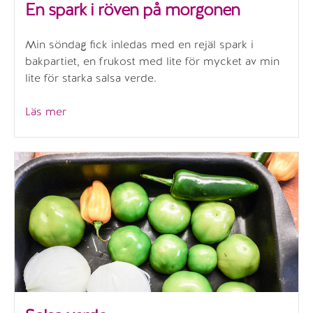
En spark i röven på morgonen
Min söndag fick inledas med en rejäl spark i
bakpartiet, en frukost med lite för mycket av min
lite för starka salsa verde.
”En
Läs mer
spark
i
röven
på
morgonen”