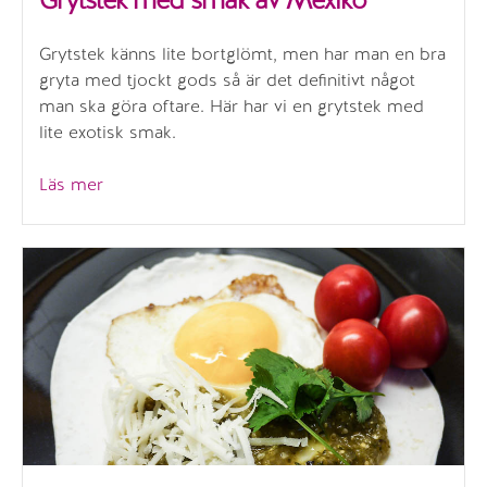
Grytstek känns lite bortglömt, men har man en bra
gryta med tjockt gods så är det definitivt något
man ska göra oftare. Här har vi en grytstek med
lite exotisk smak.
”Grytstek
Läs mer
med
smak
av
Mexiko”