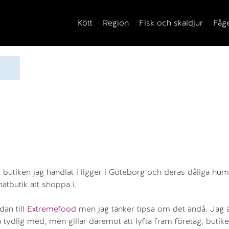
Kött
Region
Fisk och skaldjur
Fåg
t butiken jag handlat i ligger i Göteborg och deras dåliga hu
nätbutik att shoppa i.
dan till
Extremefood
men jag tänker tipsa om det ändå. Jag ä
 tydlig med, men gillar däremot att lyfta fram företag, butik