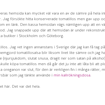
eras hemsida kan mycket väl vara en av de sämre på hela in
 där. Jag försökte hitta konserverade tomatillos men gav upp o
om en länk. Den kassa hemsidan vägs nämligen upp att en vä
od. Jag snappade upp där att hemsidan är under rekonstruk
ka butiker i Stockholm och Göteborg.
llos. Jag vet ingen annanstans i Sverige där jag kan få tag p
mgjord tomatillosalsa blir liksom livet lite sämre och jag har
 (njursjukdom, slutat snusa, dragit ner som satan på alkohol)
skulle köpa tomatillos men då går det ju inte att låta bli att p
 oreganon var slut, för den är verkligen fin i många rätter, 
körsbär som jag tänkte använde i
min kallrökningsdosa
.
t här. Det var det hela.