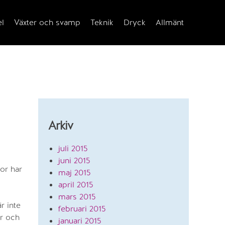
el
Växter och svamp
Teknik
Dryck
Allmänt
Arkiv
juli 2015
juni 2015
mor har
maj 2015
april 2015
mars 2015
r inte
februari 2015
er och
januari 2015