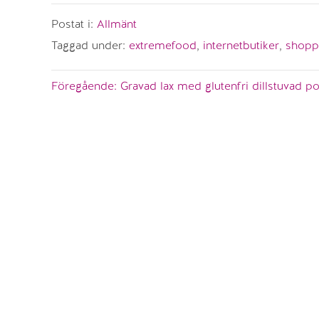
Postat i:
Allmänt
Taggad under:
extremefood
,
internetbutiker
,
shopp
Inläggsnavigering
Föregående:
Gravad lax med glutenfri dillstuvad po