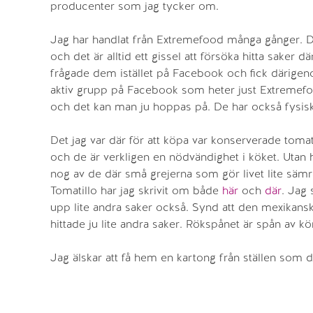
producenter som jag tycker om.
Jag har handlat från Extremefood många gånger. D
och det är alltid ett gissel att försöka hitta saker
frågade dem istället på Facebook och fick därigen
aktiv grupp på Facebook som heter just Extremefo
och det kan man ju hoppas på. De har också fysis
Det jag var där för att köpa var konserverade tomati
och de är verkligen en nödvändighet i köket. Utan he
nog av de där små grejerna som gör livet lite sämre
Tomatillo har jag skrivit om både
här
och
där
. Jag 
upp lite andra saker också. Synd att den mexikanska
hittade ju lite andra saker. Rökspånet är spån av 
Jag älskar att få hem en kartong från ställen som de