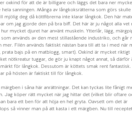
ler oxkind för att de är billigare och läggs det bara ner myck
e hela sanningen. Många av långkoksrätterna som görs skulle 
till mjölig deg då köttfibrerna inte klarar långkok. Den här mat
bar om jag gjorde den på bra biff. Det här är ju något alla ve
hur mycket djuret har använt muskeln. Ytterlår, lägg, märgp
som används av den mest stillastående industriko, och går m
mer. Filén används faktiskt nästan bara till att ta i med när
 prata bajs på en matblogg, smart). Oxkind är mycket riktigt
et nötkreatur tuggar, de gör ju knapt något annat, så därför 
ärkt för långkok. Dessutom är köttets smak rent fantastisk.
 på hösten är faktiskt till för långkok.
 märgben i såna här anrättningar. Det kan tyckas lite fånigt m
 Jag köper rätt mycket när jag hittar det (vilket blir oftare 
man bara ett ben för att höja en hel gryta. Oavsett om det är
lops så vinner man på att kasta i ett märgben. Nu till receptet