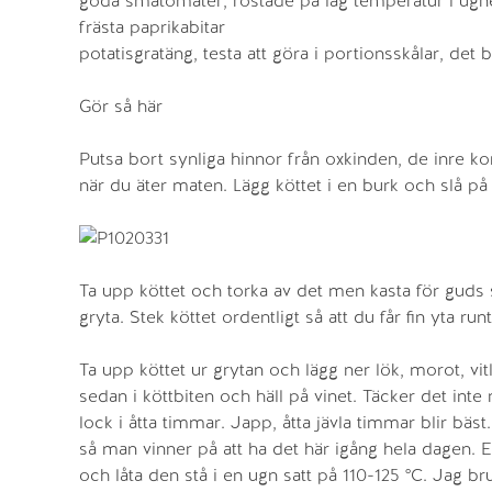
goda småtomater, rostade på låg temperatur i ugne
frästa paprikabitar
potatisgratäng, testa att göra i portionsskålar, det bl
Gör så här
Putsa bort synliga hinnor från oxkinden, de inr
när du äter maten. Lägg köttet i en burk och slå på 
Ta upp köttet och torka av det men kasta för guds s
gryta. Stek köttet ordentligt så att du får fin yta ru
Ta upp köttet ur grytan och lägg ner lök, morot, vitlö
sedan i köttbiten och häll på vinet. Täcker det inte 
lock i åtta timmar. Japp, åtta jävla timmar blir bäst
så man vinner på att ha det här igång hela dagen. E
och låta den stå i en ugn satt på 110-125 °C. Jag b