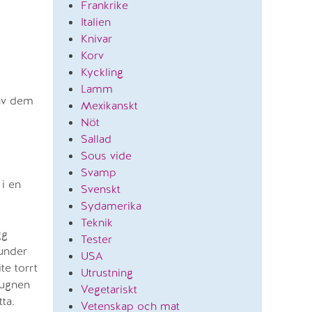
Frankrike
Italien
Knivar
Korv
Kyckling
Lamm
 av dem
Mexikanskt
Nöt
Sallad
Sous vide
Svamp
 i en
Svenskt
Sydamerika
Teknik
gg
Tester
 under
USA
te torrt
Utrustning
 ugnen
Vegetariskt
ta.
Vetenskap och mat