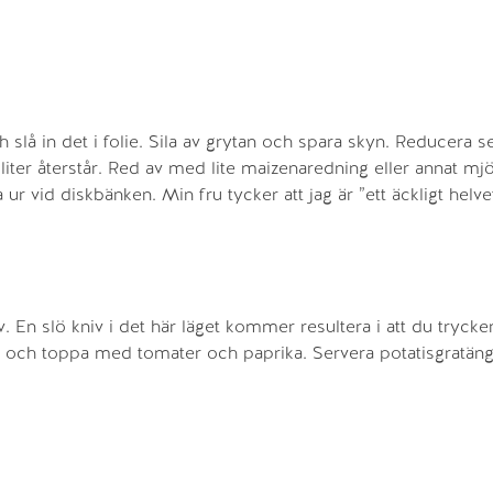
och slå in det i folie. Sila av grytan och spara skyn. Reducera 
ciliter återstår. Red av med lite maizenaredning eller annat mjö
ur vid diskbänken. Min fru tycker att jag är ”ett äckligt helve
v. En slö kniv i det här läget kommer resultera i att du trycke
er och toppa med tomater och paprika. Servera potatisgratän