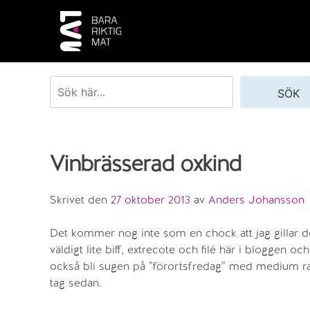
Skip
to
content
Sök
SÖK
Vinbrässerad oxkind
Skrivet den
27 oktober 2013
av
Anders Johansson
Det kommer nog inte som en chock att jag gillar de 
väldigt lite biff, extrecote och filé här i bloggen och
också bli sugen på ”förortsfredag” med medium ra
tag sedan.