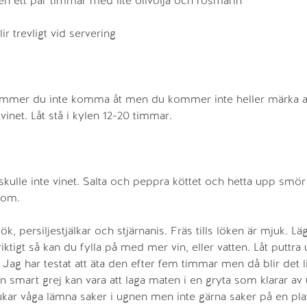
n ett par timmar med lite olivolja och rosmarin
ir trevligt vid servering
e kommer du inte komma åt men du kommer inte heller märka
vinet. Låt stå i kylen 12-20 timmar.
kulle inte vinet. Salta och peppra köttet och hetta upp smör
ntom.
k, persiljestjälkar och stjärnanis. Fräs tills löken är mjuk. Lä
riktigt så kan du fylla på med mer vin, eller vatten. Låt puttra
. Jag har testat att äta den efter fem timmar men då blir det li
n smart grej kan vara att laga maten i en gryta som klarar av
rukar våga lämna saker i ugnen men inte gärna saker på en plat