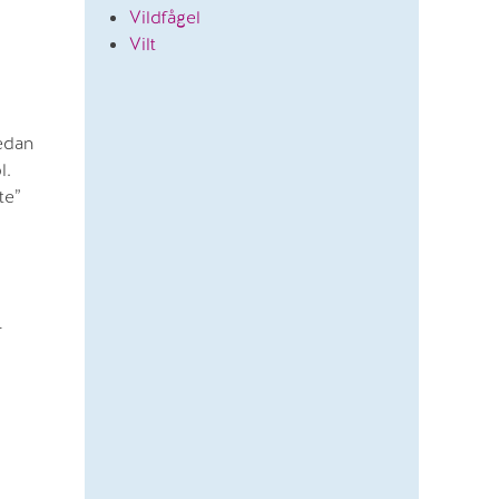
Vildfågel
Vilt
sedan
l.
te”
r
g