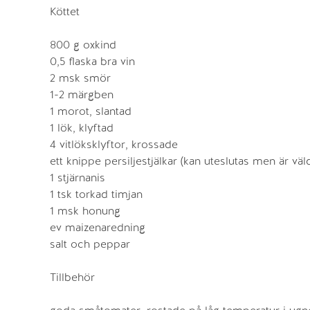
Köttet
800 g oxkind
0,5 flaska bra vin
2 msk smör
1-2 märgben
1 morot, slantad
1 lök, klyftad
4 vitlöksklyftor, krossade
ett knippe persiljestjälkar (kan uteslutas men är väl
1 stjärnanis
1 tsk torkad timjan
1 msk honung
ev maizenaredning
salt och peppar
Tillbehör