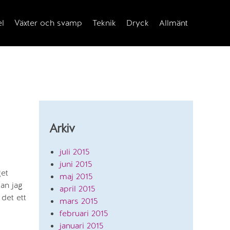
el
Växter och svamp
Teknik
Dryck
Allmänt
Arkiv
juli 2015
juni 2015
get
maj 2015
kan jag
april 2015
det ett
mars 2015
februari 2015
januari 2015