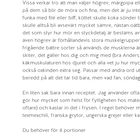
Vissa verkar tro att man väljer högrev, märgpipa el
på dem så blir de möra och fina, men det är ju int
funka med filé eller biff, köttet skulle koka sönder 
skulle alltså bli avsevärt mycket sämre, nästan oät
det som styr hur mör en styckdetalj är bestäms av 
även högrev är förhållandevis stora muskelgrupper 
frigående bättre sorter så används de musklerna än 
skiter, det gäller hos dig och mig med (bra Anders,
käkmuskulaturen hos djuret och alla vet ju hur myck
också oxkinden extra seg. Passar med andra ord utm
beredd på att det tar tid bara, men vad fan, söndagar
En liten sak bara innan receptet. Jag använder ofta
gör hur mycket som helst för fylligheten hos maten.
oftare) och kastar in det i frysen. I regel behöver 
texmexchili, franska grytor, ungerska grejer eller ka
Du behöver för 4 portioner