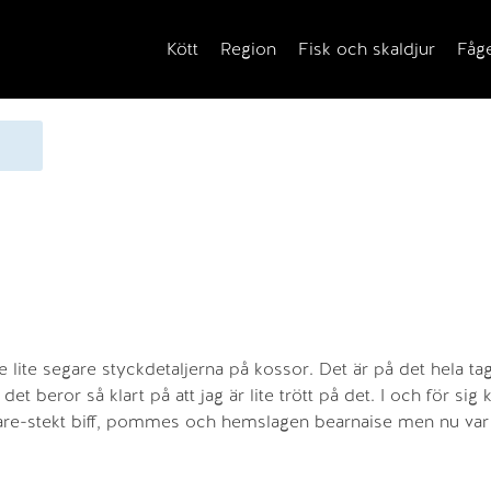
Kött
Region
Fisk och skaldjur
Fåg
lite segare styckdetaljerna på kossor. Det är på det hela ta
 det beror så klart på att jag är lite trött på det. I och för sig 
re-stekt biff, pommes och hemslagen bearnaise men nu var 