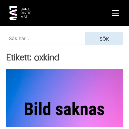
Skip
to
content
Sök
SÖK
Etikett:
oxkind