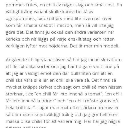
pommes frites, en chili av något slag och smält ost. En
väldigt tråkig variant skulle kunna bestå av
ugnspommes, tacoköttfärs med lite riven ost över
som får smälta snabbt i micron, men så vill inte jag
göra det. Det finns ju också den andra varianten när
kärleks och nit läggs på varje enskilt steg och rätten
verkligen lyfter mot höjderna. Det är mer min modell.
Angående chiligrytan/-såsen så har jag innan skrivit om
ett flertal olika sorter och jag har tidigare varit inne på
att jag är väldigt emot den där bullshiten om att en
chili ska vara si eller en chili ska vara så. Det finns så
mycket knäppt skrivet och sagt om chili så man nästan
storknar, t ex ”en chili får inte innehålla tomat”, ”en chili
får inte innehålla bönor” och ”en chili måste göras på
hela köttbitar”. Lagar man mat efter sådana premisser
så blir maten snart väldigt tråkig och jag gör hellre en
massa olika chilis för att variera mig. Här har jag några