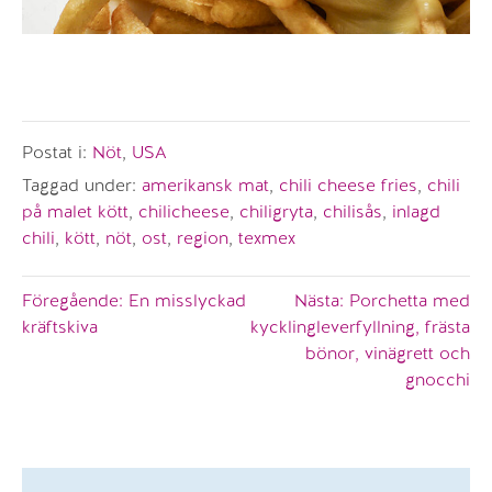
Postat i:
Nöt
,
USA
Taggad under:
amerikansk mat
,
chili cheese fries
,
chili
på malet kött
,
chilicheese
,
chiligryta
,
chilisås
,
inlagd
chili
,
kött
,
nöt
,
ost
,
region
,
texmex
Inläggsnavigering
Föregående:
En misslyckad
Nästa:
Porchetta med
kräftskiva
kycklingleverfyllning, frästa
bönor, vinägrett och
gnocchi