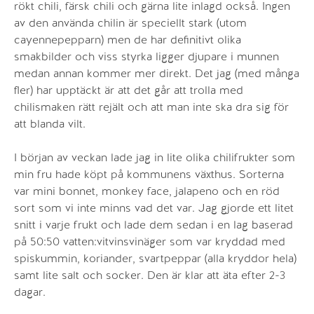
rökt chili, färsk chili och gärna lite inlagd också. Ingen
av den använda chilin är speciellt stark (utom
cayennepepparn) men de har definitivt olika
smakbilder och viss styrka ligger djupare i munnen
medan annan kommer mer direkt. Det jag (med många
fler) har upptäckt är att det går att trolla med
chilismaken rätt rejält och att man inte ska dra sig för
att blanda vilt.
I början av veckan lade jag in lite olika chilifrukter som
min fru hade köpt på kommunens växthus. Sorterna
var mini bonnet, monkey face, jalapeno och en röd
sort som vi inte minns vad det var. Jag gjorde ett litet
snitt i varje frukt och lade dem sedan i en lag baserad
på 50:50 vatten:vitvinsvinäger som var kryddad med
spiskummin, koriander, svartpeppar (alla kryddor hela)
samt lite salt och socker. Den är klar att äta efter 2-3
dagar.