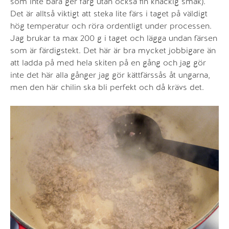
som inte bara ger färg utan också fin knäckig smak).
Det är alltså viktigt att steka lite färs i taget på väldigt
hög temperatur och röra ordentligt under processen.
Jag brukar ta max 200 g i taget och lägga undan färsen
som är färdigstekt. Det här är bra mycket jobbigare än
att ladda på med hela skiten på en gång och jag gör
inte det här alla gånger jag gör kättfärssås åt ungarna,
men den här chilin ska bli perfekt och då krävs det.