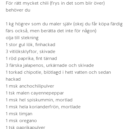
För rätt mycket chili (frys in det som blir över)
behöver du
1 kg högrev som du maler själv (okej du får köpa färdig
färs också, men berätta det inte för någon)
olja till stekning
1 stor gul lök, finhackad
3 vitlöksklyftor, skivade
1 röd paprika, fint tärnad
3 färska jalapenos, urkärnade och skivade
1 torkad chipotle, blötlagd i hett vatten och sedan
hackad
1 msk anchochilipulver
1 tsk malen cayennepeppar
1 msk hel spiskummin, mortlad
1 msk hela korianderfrön, mortlade
1 msk timjan
1 msk oregano
1 tsk paprikapulver