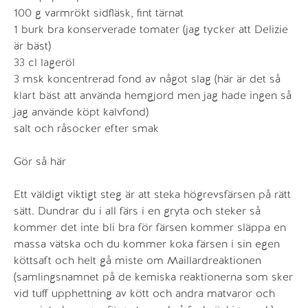
100 g varmrökt sidfläsk, fint tärnat
1 burk bra konserverade tomater (jag tycker att Delizie
är bäst)
33 cl lageröl
3 msk koncentrerad fond av något slag (här är det så
klart bäst att använda hemgjord men jag hade ingen så
jag använde köpt kalvfond)
salt och råsocker efter smak
Gör så här
Ett väldigt viktigt steg är att steka högrevsfärsen på rätt
sätt. Dundrar du i all färs i en gryta och steker så
kommer det inte bli bra för färsen kommer släppa en
massa vätska och du kommer koka färsen i sin egen
köttsaft och helt gå miste om Maillardreaktionen
(samlingsnamnet på de kemiska reaktionerna som sker
vid tuff upphettning av kött och andra matvaror och