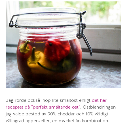
Jag rörde också ihop lite smältost enligt
det här
receptet på ”perfekt smältande ost”
. Ostblandningen
jag valde bestod av 90% cheddar och 10% väldigt
vällagrad appenzeller, en mycket fin kombination.