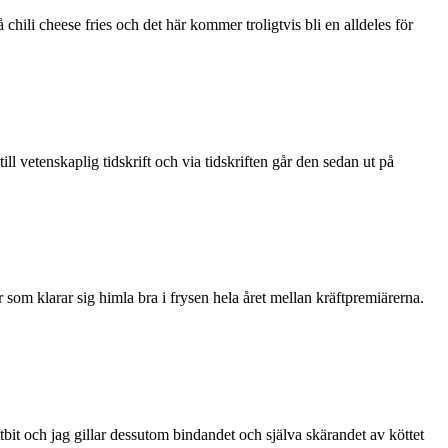
hili cheese fries och det här kommer troligtvis bli en alldeles för
ill vetenskaplig tidskrift och via tidskriften går den sedan ut på
om klarar sig himla bra i frysen hela året mellan kräftpremiärerna.
l köttbit och jag gillar dessutom bindandet och själva skärandet av köttet