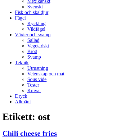
Mexikanskt
Svenskt
Fisk och skaldjur
Fågel
Kyckling
Vildfågel
Växter och svamp
Sallad
Vegetariskt
Bröd
Svamp
Teknik
Utrustning
Vetenskap och mat
Sous vide
Tester
Knivar
Dryck
Allmänt
Etikett:
ost
Chili cheese fries