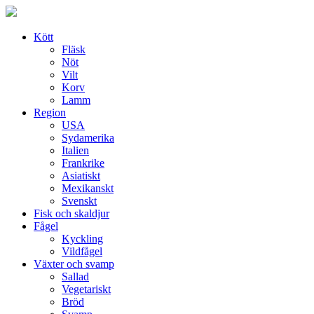
Skip
to
content
Kött
Fläsk
Nöt
Vilt
Korv
Lamm
Region
USA
Sydamerika
Italien
Frankrike
Asiatiskt
Mexikanskt
Svenskt
Fisk och skaldjur
Fågel
Kyckling
Vildfågel
Växter och svamp
Sallad
Vegetariskt
Bröd