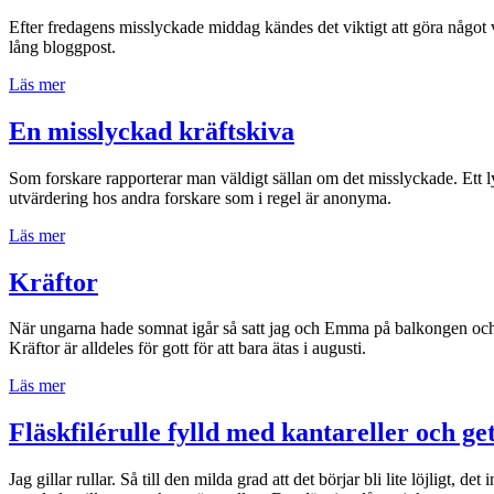
Efter fredagens misslyckade middag kändes det viktigt att göra något vä
lång bloggpost.
”Chili
Läs mer
cheese
fries”
En misslyckad kräftskiva
Som forskare rapporterar man väldigt sällan om det misslyckade. Ett lycka
utvärdering hos andra forskare som i regel är anonyma.
”En
Läs mer
misslyckad
kräftskiva”
Kräftor
När ungarna hade somnat igår så satt jag och Emma på balkongen och åt
Kräftor är alldeles för gott för att bara ätas i augusti.
”Kräftor”
Läs mer
Fläskfilérulle fylld med kantareller och ge
Jag gillar rullar. Så till den milda grad att det börjar bli lite löjligt, 