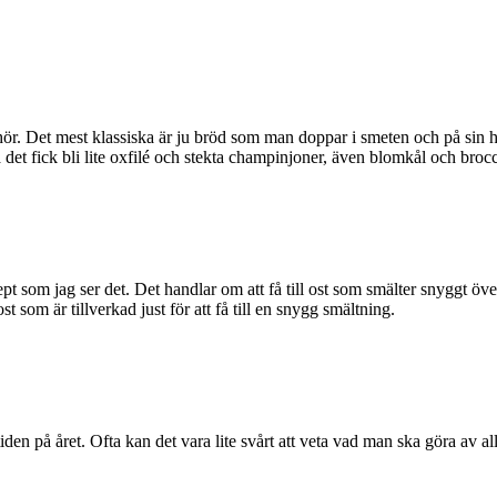
hör. Det mest klassiska är ju bröd som man doppar i smeten och på sin hö
 det fick bli lite oxfilé och stekta champinjoner, även blomkål och brocc
t som jag ser det. Det handlar om att få till ost som smälter snyggt över
som är tillverkad just för att få till en snygg smältning.
 tiden på året. Ofta kan det vara lite svårt att veta vad man ska göra av