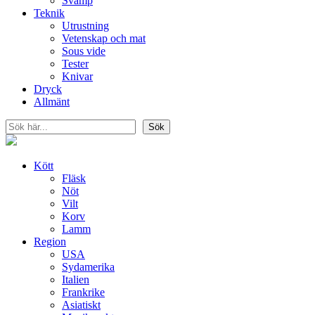
Svamp
Teknik
Utrustning
Vetenskap och mat
Sous vide
Tester
Knivar
Dryck
Allmänt
Sök
Sök
Kött
Fläsk
Nöt
Vilt
Korv
Lamm
Region
USA
Sydamerika
Italien
Frankrike
Asiatiskt