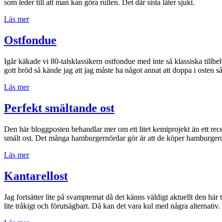
som leder till att man kan göra rullen. Det där sista låter sjukt.
”Fläskfilérulle
Läs mer
fylld
med
Ostfondue
kantareller
och
Igår käkade vi 80-talsklassikern ostfondue med inte så klassiska tillbe
getost”
gott bröd så kände jag att jag måste ha något annat att doppa i osten så
”Ostfondue”
Läs mer
Perfekt smältande ost
Den här bloggposten behandlar mer om ett litet kemiprojekt än ett recep
smält ost. Det många hamburgernördar gör är att de köper hamburgerost 
”Perfekt
Läs mer
smältande
ost”
Kantarellost
Jag fortsätter lite på svamptemat då det känns väldigt aktuellt den här
lite tråkigt och förutsägbart. Då kan det vara kul med några alternativ.