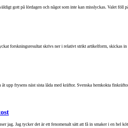
ldigt gott på lördagen och något som inte kan misslyckas. Valet föll på c
t forskningsresultat skrivs ner i relativt strikt artikelform, skickas in t
 upp frysens näst sista låda med kräftor. Svenska hemkokta finkräftor s
tost
det inser jag. Jag tycker det är ett fenomenalt sätt att få in smaker i en he