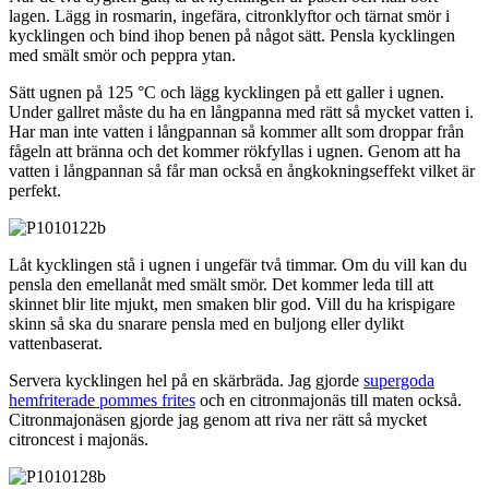
lagen. Lägg in rosmarin, ingefära, citronklyftor och tärnat smör i
kycklingen och bind ihop benen på något sätt. Pensla kycklingen
med smält smör och peppra ytan.
Sätt ugnen på 125 °C och lägg kycklingen på ett galler i ugnen.
Under gallret måste du ha en långpanna med rätt så mycket vatten i.
Har man inte vatten i långpannan så kommer allt som droppar från
fågeln att bränna och det kommer rökfyllas i ugnen. Genom att ha
vatten i långpannan så får man också en ångkokningseffekt vilket är
perfekt.
Låt kycklingen stå i ugnen i ungefär två timmar. Om du vill kan du
pensla den emellanåt med smält smör. Det kommer leda till att
skinnet blir lite mjukt, men smaken blir god. Vill du ha krispigare
skinn så ska du snarare pensla med en buljong eller dylikt
vattenbaserat.
Servera kycklingen hel på en skärbräda. Jag gjorde
supergoda
hemfriterade pommes frites
och en citronmajonäs till maten också.
Citronmajonäsen gjorde jag genom att riva ner rätt så mycket
citroncest i majonäs.