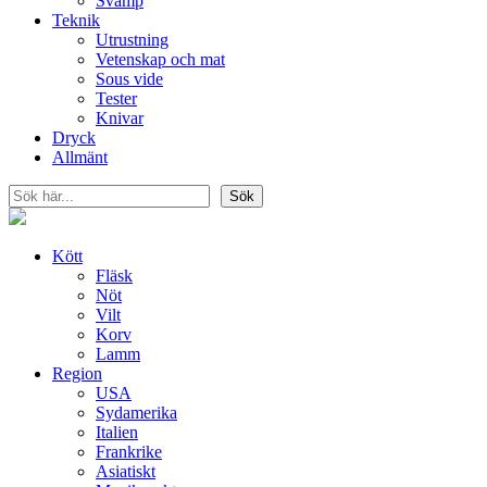
Svamp
Teknik
Utrustning
Vetenskap och mat
Sous vide
Tester
Knivar
Dryck
Allmänt
Sök
Sök
Kött
Fläsk
Nöt
Vilt
Korv
Lamm
Region
USA
Sydamerika
Italien
Frankrike
Asiatiskt