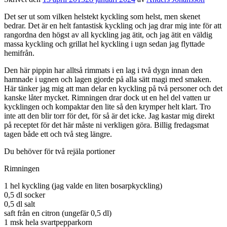
Det ser ut som vilken helstekt kyckling som helst, men skenet
bedrar. Det är en helt fantastisk kyckling och jag drar mig inte för att
rangordna den högst av all kyckling jag ätit, och jag ätit en väldig
massa kyckling och grillat hel kyckling i ugn sedan jag flyttade
hemifrån.
Den här pippin har alltså rimmats i en lag i två dygn innan den
hamnade i ugnen och lagen gjorde på alla sätt magi med smaken.
Här tänker jag mig att man delar en kyckling på två personer och det
kanske låter mycket. Rimningen drar dock ut en hel del vatten ur
kycklingen och kompaktar den lite så den krymper helt klart. Tro
inte att den blir torr för det, för så är det icke. Jag kastar mig direkt
på receptet för det här måste ni verkligen göra. Billig fredagsmat
tagen både ett och två steg längre.
Du behöver för två rejäla portioner
Rimningen
1 hel kyckling (jag valde en liten bosarpkyckling)
0,5 dl socker
0,5 dl salt
saft från en citron (ungefär 0,5 dl)
1 msk hela svartpepparkorn