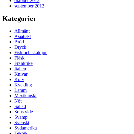
oktober 2012
september 2012
Kategorier
Allmänt
Asiatiskt
Bröd
Dryck
Fisk och skaldjur
Fläsk
Frankrike
Italien
Knivar
Korv
Kyckling
Lamm
Mexikanskt
Nöt
Sallad
Sous vide
Svamp
Svenskt
Sydamerika
Teknik