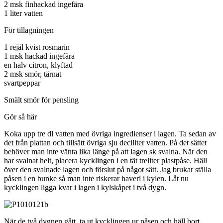
2 msk finhackad ingefära
1 liter vatten
För tillagningen
1 rejäl kvist rosmarin
1 msk hackad ingefära
en halv citron, klyftad
2 msk smör, tärnat
svartpeppar
Smält smör för pensling
Gör så här
Koka upp tre dl vatten med övriga ingredienser i lagen. Ta sedan av
det från plattan och tillsätt övriga sju deciliter vatten. På det sättet
behöver man inte vänta lika länge på att lagen sk svalna. När den
har svalnat helt, placera kycklingen i en tät treliter plastpåse. Häll
över den svalnade lagen och förslut på något sätt. Jag brukar ställa
påsen i en bunke så man inte riskerar haveri i kylen. Låt nu
kycklingen ligga kvar i lagen i kylskåpet i två dygn.
När de två dygnen gått, ta ut kycklingen ur påsen och häll bort