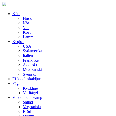
Skip
to
content
Kött
Fläsk
Nöt
Vilt
Korv
Lamm
Region
USA
Sydamerika
Italien
Frankrike
Asiatiskt
Mexikanskt
Svenskt
Fisk och skaldjur
Fågel
Kyckling
Vildfågel
Växter och svamp
Sallad
Vegetariskt
Bröd