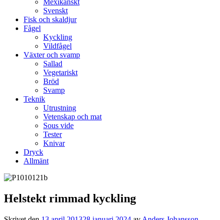
Mexikanskt
Svenskt
Fisk och skaldjur
Fågel
Kyckling
Vildfågel
Växter och svamp
Sallad
Vegetariskt
Bröd
Svamp
Teknik
Utrustning
Vetenskap och mat
Sous vide
Tester
Knivar
Dryck
Allmänt
Helstekt rimmad kyckling
Skrivet den
13 april 2013
28 januari 2024
av
Anders Johansson