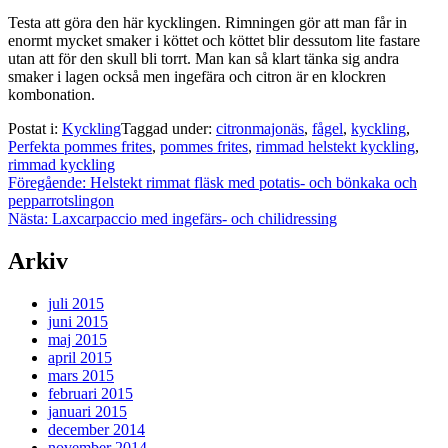
Testa att göra den här kycklingen. Rimningen gör att man får in
enormt mycket smaker i köttet och köttet blir dessutom lite fastare
utan att för den skull bli torrt. Man kan så klart tänka sig andra
smaker i lagen också men ingefära och citron är en klockren
kombonation.
Postat i:
Kyckling
Taggad under:
citronmajonäs
,
fågel
,
kyckling
,
Perfekta pommes frites
,
pommes frites
,
rimmad helstekt kyckling
,
rimmad kyckling
Inläggsnavigering
Föregående:
Helstekt rimmat fläsk med potatis- och bönkaka och
pepparrotslingon
Nästa:
Laxcarpaccio med ingefärs- och chilidressing
Arkiv
juli 2015
juni 2015
maj 2015
april 2015
mars 2015
februari 2015
januari 2015
december 2014
november 2014