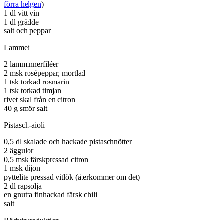
förra helgen
)
1 dl vitt vin
1 dl grädde
salt och peppar
Lammet
2 lamminnerfiléer
2 msk rosépeppar, mortlad
1 tsk torkad rosmarin
1 tsk torkad timjan
rivet skal från en citron
40 g smör salt
Pistasch-aioli
0,5 dl skalade och hackade pistaschnötter
2 äggulor
0,5 msk färskpressad citron
1 msk dijon
pyttelite pressad vitlök (återkommer om det)
2 dl rapsolja
en gnutta finhackad färsk chili
salt