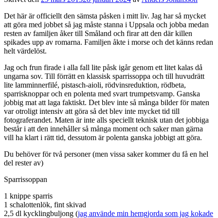
Det här är officiellt den sämsta påsken i mitt liv. Jag har så mycket
att göra med jobbet så jag måste stanna i Uppsala och jobba medan
resten av familjen åker till Småland och firar att den där killen
spikades upp av romarna. Familjen åkte i morse och det känns redan
helt värdelöst.
Jag och frun firade i alla fall lite påsk igår genom ett litet kalas då
ungarna sov. Till förrätt en klassisk sparrissoppa och till huvudrätt
lite lamminnerfilé, pistasch-aioli, rödvinsreduktion, rödbeta,
sparrisknoppar och en polenta med svart trumpetsvamp. Ganska
jobbig mat att laga faktiskt. Det blev inte så många bilder för maten
var otroligt intensiv att göra så det blev inte mycket tid till
fotograferandet. Maten är inte alls speciellt teknisk utan det jobbiga
består i att den innehåller så många moment och saker man gärna
vill ha klart i rätt tid, dessutom är polenta ganska jobbigt att göra.
Du behöver för två personer (men vissa saker kommer du få en hel
del rester av)
Sparrissoppan
1 knippe sparris
1 schalottenlök, fint skivad
2,5 dl kycklingbuljong (
jag använde min hemgjorda som jag kokade