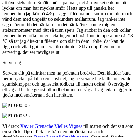
att översteka den. Smält smör i pannan, det är mycket enklare att
lyckas om man har mycket smör. Hetta upp till ganska het
temperatur (jag kör på 4/6). Lägg i filéerna och snurra runt dem och
vänd dem med ungefär tio sekunders mellanrum. Jag tänker inte
säga någon tid det här tar utan det här kräver banne mig en
stektermometer med rätt så tunn spets. Jag sticker in den och kollar
temperaturen ofta under stekningen och när innertemperaturen är 53
°C så tar jag direkt ut filéerna och slår in dem i folie. där kan de
ligga och vila i gott och väl tio minuter. Skiva upp filén innan
servering, det ser trevligare ut.
Servering
Servera allt på tallrikar men ha polentan bredvid. Den kladdar bara
ner intrycket på tallriken. Just det, jag serverade lite lättblancherade
sparrisknoppar och ugnsstekt rödbeta till maten också. Övervägde
ett tag att ha lite getost till rödbetan men insåg att jag redan ligger för
tjockt med smakerna i den här rätten.
Vi drack
Xavier Grenache Vielles Vignes
till maten och det satt som
en smäck. Tipset fick jag från den utmärkta mat- och