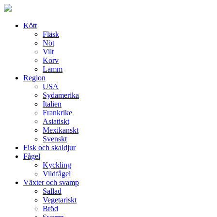
Skip
to
content
Kött
Fläsk
Nöt
Vilt
Korv
Lamm
Region
USA
Sydamerika
Italien
Frankrike
Asiatiskt
Mexikanskt
Svenskt
Fisk och skaldjur
Fågel
Kyckling
Vildfågel
Växter och svamp
Sallad
Vegetariskt
Bröd