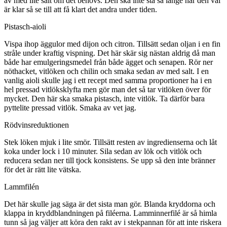
av med lite salt om det behövs. Den ska inte stå så länge när den väl
är klar så se till att få klart det andra under tiden.
Pistasch-aioli
Vispa ihop äggulor med dijon och citron. Tillsätt sedan oljan i en fin
stråle under kraftig vispning. Det här skär sig nästan aldrig då man
både har emulgeringsmedel från både ägget och senapen. Rör ner
nöthacket, vitlöken och chilin och smaka sedan av med salt. I en
vanlig aioli skulle jag i ett recept med samma proportioner ha i en
hel pressad vitlöksklyfta men gör man det så tar vitlöken över för
mycket. Den här ska smaka pistasch, inte vitlök. Ta därför bara
pyttelite pressad vitlök. Smaka av vet jag.
Rödvinsreduktionen
Stek löken mjuk i lite smör. Tillsätt resten av ingredienserna och låt
koka under lock i 10 minuter. Sila sedan av lök och vitlök och
reducera sedan ner till tjock konsistens. Se upp så den inte bränner
för det är rätt lite vätska.
Lammfilén
Det här skulle jag säga är det sista man gör. Blanda kryddorna och
klappa in kryddblandningen på filéerna. Lamminnerfilé är så himla
tunn så jag väljer att köra den rakt av i stekpannan för att inte riskera