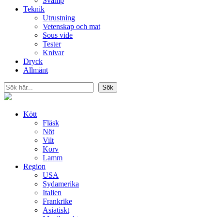
Svamp
Teknik
Utrustning
Vetenskap och mat
Sous vide
Tester
Knivar
Dryck
Allmänt
Sök
Sök
Kött
Fläsk
Nöt
Vilt
Korv
Lamm
Region
USA
Sydamerika
Italien
Frankrike
Asiatiskt