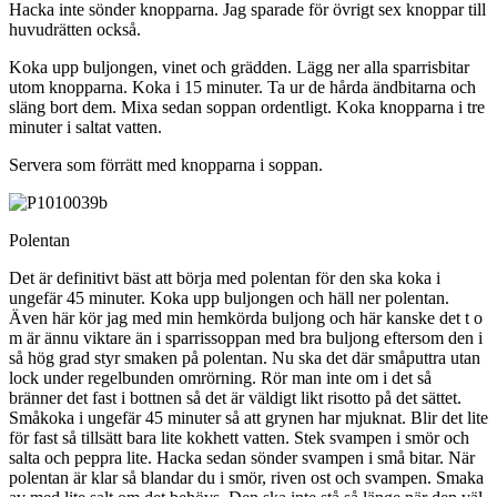
Hacka inte sönder knopparna. Jag sparade för övrigt sex knoppar till
huvudrätten också.
Koka upp buljongen, vinet och grädden. Lägg ner alla sparrisbitar
utom knopparna. Koka i 15 minuter. Ta ur de hårda ändbitarna och
släng bort dem. Mixa sedan soppan ordentligt. Koka knopparna i tre
minuter i saltat vatten.
Servera som förrätt med knopparna i soppan.
Polentan
Det är definitivt bäst att börja med polentan för den ska koka i
ungefär 45 minuter. Koka upp buljongen och häll ner polentan.
Även här kör jag med min hemkörda buljong och här kanske det t o
m är ännu viktare än i sparrissoppan med bra buljong eftersom den i
så hög grad styr smaken på polentan. Nu ska det där småputtra utan
lock under regelbunden omrörning. Rör man inte om i det så
bränner det fast i bottnen så det är väldigt likt risotto på det sättet.
Småkoka i ungefär 45 minuter så att grynen har mjuknat. Blir det lite
för fast så tillsätt bara lite kokhett vatten. Stek svampen i smör och
salta och peppra lite. Hacka sedan sönder svampen i små bitar. När
polentan är klar så blandar du i smör, riven ost och svampen. Smaka