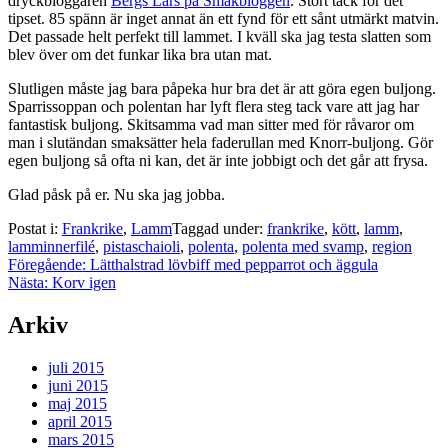
dryckbloggaren
Bergs Lars på Smakbloggen
. Stort tack för det
tipset. 85 spänn är inget annat än ett fynd för ett sånt utmärkt matvin.
Det passade helt perfekt till lammet. I kväll ska jag testa slatten som
blev över om det funkar lika bra utan mat.
Slutligen måste jag bara påpeka hur bra det är att göra egen buljong.
Sparrissoppan och polentan har lyft flera steg tack vare att jag har
fantastisk buljong. Skitsamma vad man sitter med för råvaror om
man i slutändan smaksätter hela faderullan med Knorr-buljong. Gör
egen buljong så ofta ni kan, det är inte jobbigt och det går att frysa.
Glad påsk på er. Nu ska jag jobba.
Postat i:
Frankrike
,
Lamm
Taggad under:
frankrike
,
kött
,
lamm
,
lamminnerfilé
,
pistaschaioli
,
polenta
,
polenta med svamp
,
region
Inläggsnavigering
Föregående:
Lätthalstrad lövbiff med pepparrot och äggula
Nästa:
Korv igen
Arkiv
juli 2015
juni 2015
maj 2015
april 2015
mars 2015