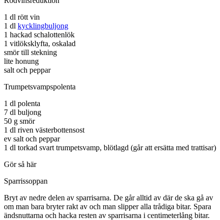
Rödvinsreduktion
1 dl rött vin
1 dl
kycklingbuljong
1 hackad schalottenlök
1 vitlöksklyfta, oskalad
smör till stekning
lite honung
salt och peppar
Trumpetsvampspolenta
1 dl polenta
7 dl buljong
50 g smör
1 dl riven västerbottensost
ev salt och peppar
1 dl torkad svart trumpetsvamp, blötlagd (går att ersätta med trattisar)
Gör så här
Sparrissoppan
Bryt av nedre delen av sparrisarna. De går alltid av där de ska gå av
om man bara bryter rakt av och man slipper alla trådiga bitar. Spara
ändsnuttarna och hacka resten av sparrisarna i centimeterlång bitar.