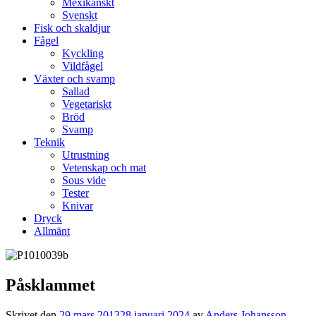
Mexikanskt
Svenskt
Fisk och skaldjur
Fågel
Kyckling
Vildfågel
Växter och svamp
Sallad
Vegetariskt
Bröd
Svamp
Teknik
Utrustning
Vetenskap och mat
Sous vide
Tester
Knivar
Dryck
Allmänt
Påsklammet
Skrivet den
29 mars 2013
28 januari 2024
av
Anders Johansson