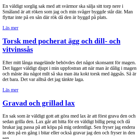
skogen”
En väldigt sorglig sak med att svärmor ska sälja sitt torp nere i
Småland är att röken som jag och min svåger byggde står där. Man
flyttar inte på en sån där rök då den är byggd på plats.
”Kallrökt
Läs mer
lax
med
Torsk med pocherat ägg och dill- och
grillad
vitvinssås
och
smörslungad
vitkål
Efter mitt långa magelände behövdes det något skonsamt för magen.
och
Det ligger väldigt djupt i min uppfostran att när man är dålig i magen
kall
och måste äta något milt så ska man äta kokt torsk med äggsås. Så är
löksås”
det bara. Det var alltså det jag tänkte laga.
”Torsk
Läs mer
med
pocherat
Gravad och grillad lax
ägg
och
En sak som är väldigt gott att göra med lax är att först grava den och
dill-
sedan grilla den. Lax går att hitta för en väldigt billig peng och då
och
brukar jag passa på att köpa på mig ordentligt. Sen fryser jag endera
vitvinssås”
in den på en gång i bitar eller också gravar jag den och fryser in den
sen.