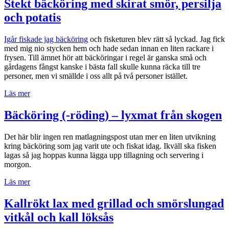
Stekt bäcköring med skirat smör, persilja
råraka
och potatis
och
pocherat
ägg”
Igår fiskade jag bäcköring
och fisketuren blev rätt så lyckad. Jag fick
med mig nio stycken hem och hade sedan innan en liten rackare i
frysen. Till ämnet hör att bäcköringar i regel är ganska små och
gårdagens fångst kanske i bästa fall skulle kunna räcka till tre
personer, men vi smällde i oss allt på två personer istället.
”Stekt
Läs mer
bäcköring
med
Bäcköring (-röding) – lyxmat från skogen
skirat
smör,
Det här blir ingen ren matlagningspost utan mer en liten utvikning
persilja
kring bäcköring som jag varit ute och fiskat idag. Ikväll ska fisken
och
lagas så jag hoppas kunna lägga upp tillagning och servering i
potatis”
morgon.
”Bäcköring
Läs mer
(-
röding)
Kallrökt lax med grillad och smörslungad
–
vitkål och kall löksås
lyxmat
från