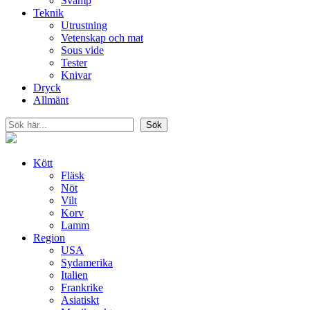
Svamp
Teknik
Utrustning
Vetenskap och mat
Sous vide
Tester
Knivar
Dryck
Allmänt
Sök
Sök
Kött
Fläsk
Nöt
Vilt
Korv
Lamm
Region
USA
Sydamerika
Italien
Frankrike
Asiatiskt