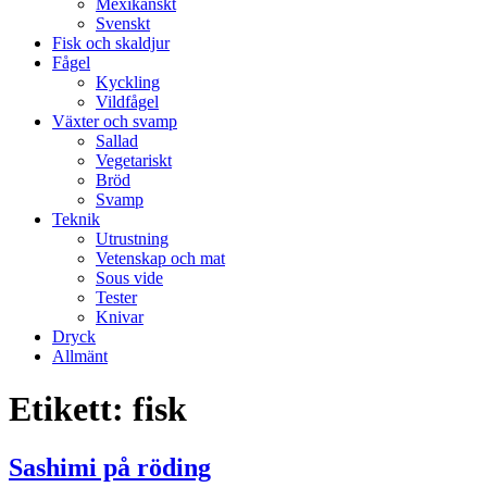
Mexikanskt
Svenskt
Fisk och skaldjur
Fågel
Kyckling
Vildfågel
Växter och svamp
Sallad
Vegetariskt
Bröd
Svamp
Teknik
Utrustning
Vetenskap och mat
Sous vide
Tester
Knivar
Dryck
Allmänt
Etikett:
fisk
Sashimi på röding