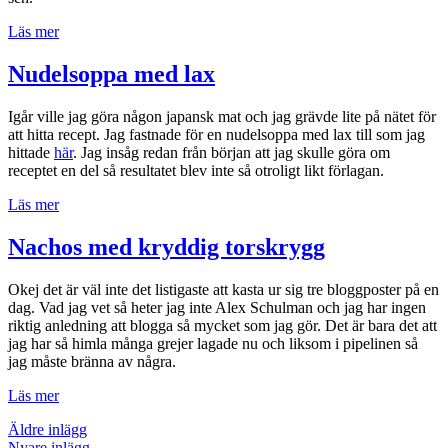
”Gravad
Läs mer
och
grillad
Nudelsoppa med lax
lax”
Igår ville jag göra någon japansk mat och jag grävde lite på nätet för
att hitta recept. Jag fastnade för en nudelsoppa med lax till som jag
hittade
här
. Jag insåg redan från början att jag skulle göra om
receptet en del så resultatet blev inte så otroligt likt förlagan.
”Nudelsoppa
Läs mer
med
lax”
Nachos med kryddig torskrygg
Okej det är väl inte det listigaste att kasta ur sig tre bloggposter på en
dag. Vad jag vet så heter jag inte Alex Schulman och jag har ingen
riktig anledning att blogga så mycket som jag gör. Det är bara det att
jag har så himla många grejer lagade nu och liksom i pipelinen så
jag måste bränna av några.
”Nachos
Läs mer
med
Inläggsnavigering
Äldre inlägg
kryddig
Nyare inlägg