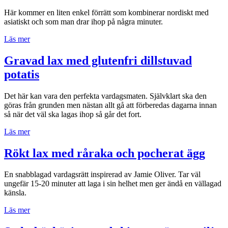
Här kommer en liten enkel förrätt som kombinerar nordiskt med
asiatiskt och som man drar ihop på några minuter.
”Sashimi
Läs mer
på
röding”
Gravad lax med glutenfri dillstuvad
potatis
Det här kan vara den perfekta vardagsmaten. Självklart ska den
göras från grunden men nästan allt gå att förberedas dagarna innan
så när det väl ska lagas ihop så går det fort.
”Gravad
Läs mer
lax
med
Rökt lax med råraka och pocherat ägg
glutenfri
dillstuvad
En snabblagad vardagsrätt inspirerad av Jamie Oliver. Tar väl
potatis”
ungefär 15-20 minuter att laga i sin helhet men ger ändå en vällagad
känsla.
”Rökt
Läs mer
lax
med