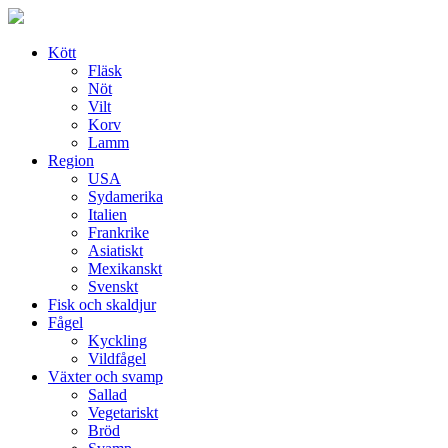
Skip
to
content
Kött
Fläsk
Nöt
Vilt
Korv
Lamm
Region
USA
Sydamerika
Italien
Frankrike
Asiatiskt
Mexikanskt
Svenskt
Fisk och skaldjur
Fågel
Kyckling
Vildfågel
Växter och svamp
Sallad
Vegetariskt
Bröd