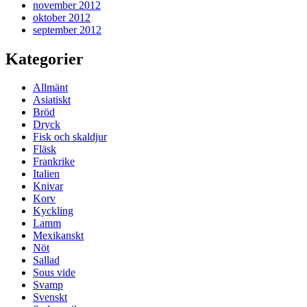
november 2012
oktober 2012
september 2012
Kategorier
Allmänt
Asiatiskt
Bröd
Dryck
Fisk och skaldjur
Fläsk
Frankrike
Italien
Knivar
Korv
Kyckling
Lamm
Mexikanskt
Nöt
Sallad
Sous vide
Svamp
Svenskt