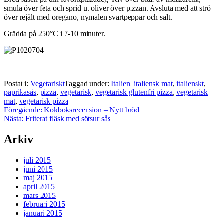
smula över feta och sprid ut oliver över pizzan. Avsluta med att strö
över rejält med oregano, nymalen svartpeppar och salt.
Grädda på 250°C i 7-10 minuter.
Postat i:
Vegetariskt
Taggad under:
Italien
,
italiensk mat
,
italienskt
,
paprikasås
,
pizza
,
vegetarisk
,
vegetarisk glutenfri pizza
,
vegetarisk
mat
,
vegetarisk pizza
Inläggsnavigering
Föregående:
Kokboksrecension – Nytt bröd
Nästa:
Friterat fläsk med sötsur sås
Arkiv
juli 2015
juni 2015
maj 2015
april 2015
mars 2015
februari 2015
januari 2015