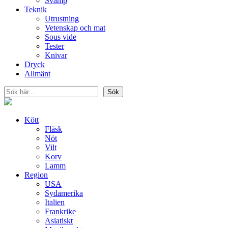
Svamp
Teknik
Utrustning
Vetenskap och mat
Sous vide
Tester
Knivar
Dryck
Allmänt
Sök
Sök
Kött
Fläsk
Nöt
Vilt
Korv
Lamm
Region
USA
Sydamerika
Italien
Frankrike
Asiatiskt