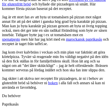
för glutenfritt bröd
och hyllade där pizzadegen så smått. Här
kommer första pizzan baserat på det receptet.
Jag är ett stort fan av att byta ut tomatsåsen på pizzan mot något
annat för att på det sättet i ganska hög grad byta karaktär på pizzan.
Man kan ju byta karaktär på pizzan genom att byta ut övrig topping
också, men det ger inte en sån radikal förändring som byte av såsen
innebär. Tidigare bytte jag t ex ut tomatsåsen mot en
spenatpesto
men här har jag kört med en
marockansk paprikasås
och
receptet är taget från taffel.se.
Jag kom över kalvbräss i veckan och min plan var faktiskt att göra
körtelpizza. Tyvärr så reagerade min fru väldigt negativt på den idén
så den fick ställas in för familjefridens skull. Hon lät arg och sa
något om att ”det låter skitäckligt” – jag är helt oförstående. Brässen
kommer serveras på lördag istället och hon ska fan inte slippa den.
Jag skiter i att skriva ner receptet för pizzadegen, är ni i behov av
glutenfritt bröd så behöver ni
boken
i alla fall och annars så kan ni
använda er favoritdeg.
Du behöver
Paprikasås