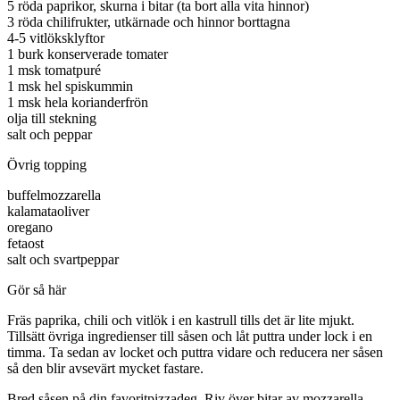
5 röda paprikor, skurna i bitar (ta bort alla vita hinnor)
3 röda chilifrukter, utkärnade och hinnor borttagna
4-5 vitlöksklyftor
1 burk konserverade tomater
1 msk tomatpuré
1 msk hel spiskummin
1 msk hela korianderfrön
olja till stekning
salt och peppar
Övrig topping
buffelmozzarella
kalamataoliver
oregano
fetaost
salt och svartpeppar
Gör så här
Fräs paprika, chili och vitlök i en kastrull tills det är lite mjukt.
Tillsätt övriga ingredienser till såsen och låt puttra under lock i en
timma. Ta sedan av locket och puttra vidare och reducera ner såsen
så den blir avsevärt mycket fastare.
Bred såsen på din favoritpizzadeg. Riv över bitar av mozzarella,