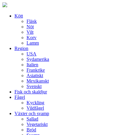
Skip
to
content
Kött
Fläsk
Nöt
Vilt
Korv
Lamm
Region
USA
Sydamerika
Italien
Frankrike
Asiatiskt
Mexikanskt
Svenskt
Fisk och skaldjur
Fågel
Kyckling
Vildfågel
Växter och svamp
Sallad
Vegetariskt
Bröd