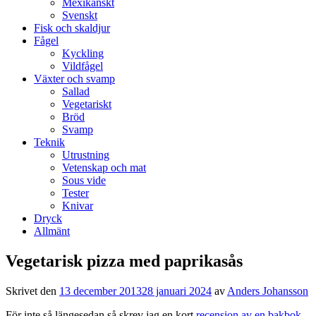
Mexikanskt
Svenskt
Fisk och skaldjur
Fågel
Kyckling
Vildfågel
Växter och svamp
Sallad
Vegetariskt
Bröd
Svamp
Teknik
Utrustning
Vetenskap och mat
Sous vide
Tester
Knivar
Dryck
Allmänt
Vegetarisk pizza med paprikasås
Skrivet den
13 december 2013
28 januari 2024
av
Anders Johansson
För inte så längesedan så skrev jag en kort
recension av en bakbok