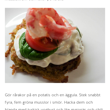
Gör rårakor på en potatis och en äggula. Stek snabbt
fyra, fem gröna musslor i smör. Hacka dem och
blanda med turkisk yoghurt och lite majonäs och chili.