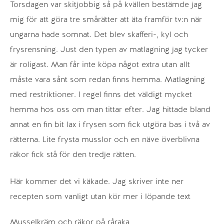
Torsdagen var skitjobbig så på kvällen bestämde jag
mig för att göra tre smårätter att äta framför tv:n när
ungarna hade somnat. Det blev skafferi-, kyl och
frysrensning. Just den typen av matlagning jag tycker
är roligast. Man får inte köpa något extra utan allt
måste vara sånt som redan finns hemma. Matlagning
med restriktioner. I regel finns det väldigt mycket
hemma hos oss om man tittar efter. Jag hittade bland
annat en fin bit lax i frysen som fick utgöra bas i två av
rätterna. Lite frysta musslor och en näve överblivna
räkor fick stå för den tredje rätten.
Här kommer det vi käkade. Jag skriver inte ner
recepten som vanligt utan kör mer i löpande text
Musselkräm och räkor på råraka