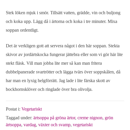
Stek löken mjuk i smör. Tillsätt vatten, grädde, vin och buljong
och koka upp. Lägg då i ärtorna och koka i tre minuter. Mixa
soppan ordentligt.
Det är verkligen gott att servera något i den här soppan. Stekta
skivor av jordärtskocka fungerar jättebra eller som vi gör här lite
stekt fläsk. Vill man jobba lite mer så kan man fritera
dubbelpanerade svartrötter och lägga tvärs över soppskålen, då
har man en lyxig helgförrätt. Jag lade i lite färska skott av
bockhornsklöver och ringlade över bra olivolja.
Postat i:
Vegetariskt
Taggad under:
ärtsoppa på gröna ärtor
,
creme nignon
,
grön
ärtsoppa
,
vardag
,
växter och svamp
,
vegetariskt