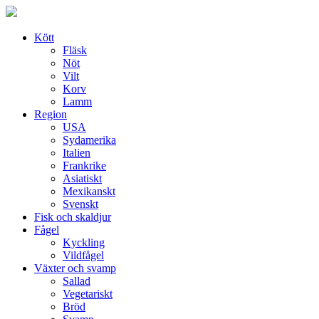
Skip
to
content
Kött
Fläsk
Nöt
Vilt
Korv
Lamm
Region
USA
Sydamerika
Italien
Frankrike
Asiatiskt
Mexikanskt
Svenskt
Fisk och skaldjur
Fågel
Kyckling
Vildfågel
Växter och svamp
Sallad
Vegetariskt
Bröd