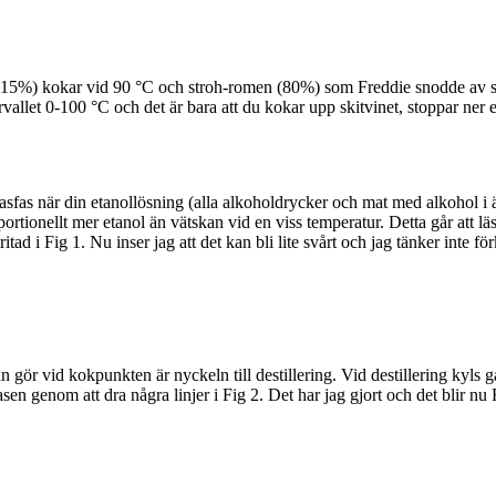
 (15%) kokar vid 90 °C och stroh-romen (80%) som Freddie snodde av si
ntervallet 0-100 °C och det är bara att du kokar upp skitvinet, stoppar n
 gasfas när din etanollösning (alla alkoholdrycker och mat med alkohol 
ortionellt mer etanol än vätskan vid en viss temperatur. Detta går att l
 i Fig 1. Nu inser jag att det kan bli lite svårt och jag tänker inte för
 gör vid kokpunkten är nyckeln till destillering. Vid destillering kyls g
en genom att dra några linjer i Fig 2. Det har jag gjort och det blir nu 