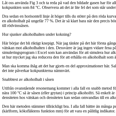
Låt oss använda Fig 3 och ta reda på vad den bildade gasen har för alk
kokpunkten som 84 °C. Observera att det är lite fel det som står under 
Dra sedan en horisontell linje åt höger tills du stöter på den röda 
en alkoholhalt på ungefär 77 %. Det är så klart bara när den precis bö
till rödvinssåsen.
Hur sjunker alkoholhalten under kokning?
Här börjar det bli riktigt knepigt. När jag tänkte på det här första g
vätskan mot alkoholhalten i den. Dessvärre är jag ingen vidare fena på
simuleringsprogram i Excel som kan användas för att simulera hur al
ut hur mycket jag ska reducera den för att erhålla en alkoholhalt som är 
Man ska komma ihåg att det har gjorts en del approximationer här. Sal
det inte påverkar kokpunkterna nämnvärt.
Snabbtest av alkoholhalt i såsen
Utifrån ovanstående resonemang kommer i alla fall en snabb metod för
nära 100 °C så är såsen (eller grytan) i princip alkoholfri. Så enkelt 
densiteten hos vätskan och densiteten kan sedan omvandlas till en alk
Den här metoden stämmer tillräckligt bra. I alla fall bättre än många 
(kärlform, köksfläktens funktion mm) för att vara en pålitlig indikator.