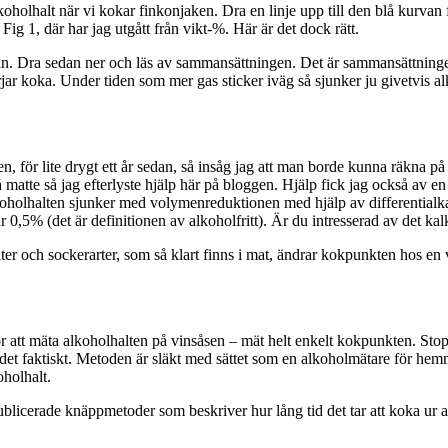
oholhalt när vi kokar finkonjaken. Dra en linje upp till den blå kurvan 
Fig 1, där har jag utgått från vikt-%. Här är det dock rätt.
kurvan. Dra sedan ner och läs av sammansättningen. Det är sammansättni
rjar koka. Under tiden som mer gas sticker iväg så sjunker ju givetvis al
ången, för lite drygt ett år sedan, så insåg jag att man borde kunna räk
 matte så jag efterlyste hjälp här på bloggen. Hjälp fick jag också av 
koholhalten sjunker med volymenreduktionen med hjälp av differentialk
0,5% (det är definitionen av alkoholfritt). Är du intresserad av det kalky
ter och sockerarter, som så klart finns i mat, ändrar kokpunkten hos en
 att mäta alkoholhalten på vinsåsen – mät helt enkelt kokpunkten. Sto
är det faktiskt. Metoden är släkt med sättet som en alkoholmätare för hem
oholhalt.
publicerade knäppmetoder som beskriver hur lång tid det tar att koka ur 