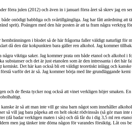
Under förra julen (2012) och även in i januari förra året så skrev jag en 
å både onödigt babbliga och svårtillgängliga. Jag har fått anledning att t
änd sprit). Poängen med den här posten är att ta fram några verktyg f
 hembränningen i blodet så de här frågorna faller väldigt naturligt för mi
art då den där kokpunkten bara gäller ren alkohol. Jag kommer tillbaka 
ika några viktiga saker. Jag kommer prata om både etanol och alkohol i f
a substanser och det är just etanolen som är den intressanta i det här f
igt kemiskt. Det här kan också bli ett väldigt teoretiskt inlägg och kans
igt förstå varför det är så. Jag kommer börja med lite grundläggande kemi 
ngen och de flesta tycker nog också att vinet verkligen höjer smaken. 
oholhaltigt.
kanske är så att man inte vill ge sina barn något som innehåller alkoho
åser så vill jag bara påpeka att en helt okokt rödvinssås (så gör man int
iliter (då badar verkligen maten i sås) och då får du i dig 3,5 ml ren eta
ldern men jag tänker inte döma någon för varandes försiktig. Låt oss be