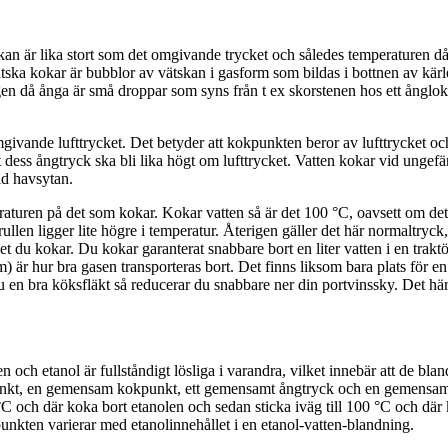
n är lika stort som det omgivande trycket och således temperaturen då 
ka kokar är bubblor av vätskan i gasform som bildas i bottnen av kärle
gen då ånga är små droppar som syns från t ex skorstenen hos ett ånglok.
omgivande lufttrycket. Det betyder att kokpunkten beror av lufttrycket o
t dess ångtryck ska bli lika högt om lufttrycket. Vatten kokar vid ungef
id havsytan.
turen på det som kokar. Kokar vatten så är det 100 °C, oavsett om det b
astrullen ligger lite högre i temperatur. Återigen gäller det här normaltr
et du kokar. Du kokar garanterat snabbare bort en liter vatten i en trak
m) är hur bra gasen transporteras bort. Det finns liksom bara plats för 
u en bra köksfläkt så reducerar du snabbare ner din portvinssky. Det här 
n och etanol är fullståndigt lösliga i varandra, vilket innebär att de bla
kt, en gemensam kokpunkt, ett gemensamt ångtryck och en gemensam d
C och där koka bort etanolen och sedan sticka iväg till 100 °C och där
nkten varierar med etanolinnehållet i en etanol-vatten-blandning.