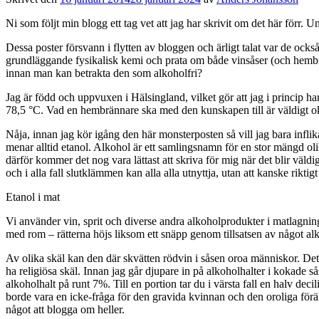
Ni som följt min blogg ett tag vet att jag har skrivit om det här förr. 
Dessa poster försvann i flytten av bloggen och ärligt talat var de ocks
grundläggande fysikalisk kemi och prata om både vinsåser (och hembr
innan man kan betrakta den som alkoholfri?
Jag är född och uppvuxen i Hälsingland, vilket gör att jag i princip har
78,5 °C. Vad en hembrännare ska med den kunskapen till är väldigt okl
Nåja, innan jag kör igång den här monsterposten så vill jag bara infl
menar alltid etanol. Alkohol är ett samlingsnamn för en stor mängd olik
därför kommer det nog vara lättast att skriva för mig när det blir väld
och i alla fall slutklämmen kan alla alla utnyttja, utan att kanske rikt
Etanol i mat
Vi använder vin, sprit och diverse andra alkoholprodukter i matlagni
med rom – rätterna höjs liksom ett snäpp genom tillsatsen av något alk
Av olika skäl kan den där skvätten rödvin i såsen oroa människor. Det 
ha religiösa skäl. Innan jag går djupare in på alkoholhalter i kokade s
alkoholhalt på runt 7%. Till en portion tar du i värsta fall en halv dec
borde vara en icke-fråga för den gravida kvinnan och den oroliga förä
något att blogga om heller.