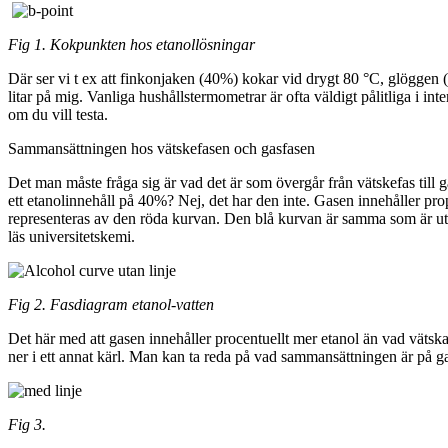
Fig 1. Kokpunkten hos etanollösningar
Där ser vi t ex att finkonjaken (40%) kokar vid drygt 80 °C, glöggen
litar på mig. Vanliga hushållstermometrar är ofta väldigt pålitliga i i
om du vill testa.
Sammansättningen hos vätskefasen och gasfasen
Det man måste fråga sig är vad det är som övergår från vätskefas till
ett etanolinnehåll på 40%? Nej, det har den inte. Gasen innehåller prop
representeras av den röda kurvan. Den blå kurvan är samma som är utritad
läs universitetskemi.
Fig 2. Fasdiagram etanol-vatten
Det här med att gasen innehåller procentuellt mer etanol än vad vätskan
ner i ett annat kärl. Man kan ta reda på vad sammansättningen är på gas
Fig 3.