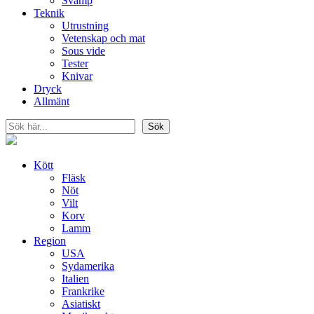
Svamp
Teknik
Utrustning
Vetenskap och mat
Sous vide
Tester
Knivar
Dryck
Allmänt
Sök
Sök
Kött
Fläsk
Nöt
Vilt
Korv
Lamm
Region
USA
Sydamerika
Italien
Frankrike
Asiatiskt