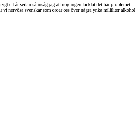
ygt ett år sedan så insåg jag att nog ingen tacklat det här problemet
a är vi nervösa svenskar som oroar oss över några ynka milliliter alkohol