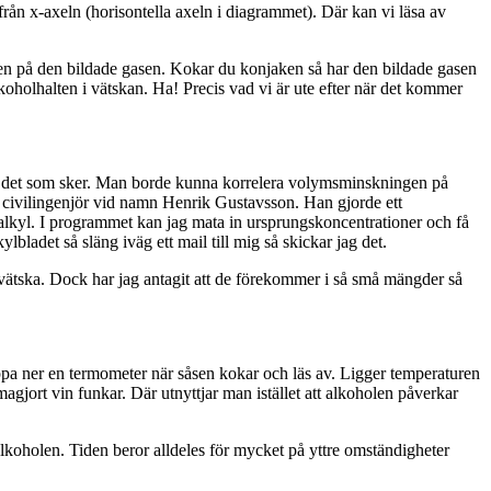
från x-axeln (horisontella axeln i diagrammet). Där kan vi läsa av
ngen på den bildade gasen. Kokar du konjaken så har den bildade gasen
koholhalten i vätskan. Ha! Precis vad vi är ute efter när det kommer
na på det som sker. Man borde kunna korrelera volymsminskningen på
en civilingenjör vid namn Henrik Gustavsson. Han gjorde ett
alkyl. I programmet kan jag mata in ursprungskoncentrationer och få
lbladet så släng iväg ett mail till mig så skickar jag det.
 vätska. Dock har jag antagit att de förekommer i så små mängder så
ppa ner en termometer när såsen kokar och läs av. Ligger temperaturen
magjort vin funkar. Där utnyttjar man istället att alkoholen påverkar
alkoholen. Tiden beror alldeles för mycket på yttre omständigheter