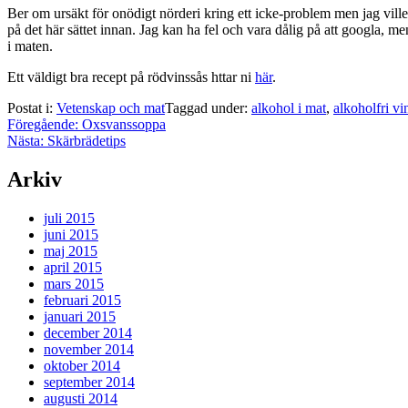
Ber om ursäkt för onödigt nörderi kring ett icke-problem men jag ville 
på det här sättet innan. Jag kan ha fel och vara dålig på att googla, me
i maten.
Ett väldigt bra recept på rödvinssås httar ni
här
.
Postat i:
Vetenskap och mat
Taggad under:
alkohol i mat
,
alkoholfri vi
Inläggsnavigering
Föregående:
Oxsvanssoppa
Nästa:
Skärbrädetips
Arkiv
juli 2015
juni 2015
maj 2015
april 2015
mars 2015
februari 2015
januari 2015
december 2014
november 2014
oktober 2014
september 2014
augusti 2014