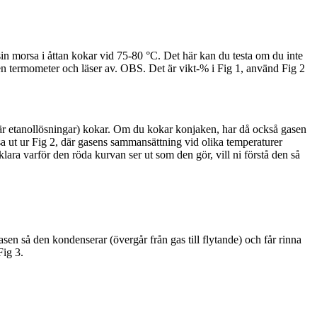
n morsa i åttan kokar vid 75-80 °C. Det här kan du testa om du inte
er en termometer och läser av. OBS. Det är vikt-% i Fig 1, använd Fig 2
i är etanollösningar) kokar. Om du kokar konjaken, har då också gasen
äsa ut ur Fig 2, där gasens sammansättning vid olika temperaturer
klara varför den röda kurvan ser ut som den gör, vill ni förstå den så
asen så den kondenserar (övergår från gas till flytande) och får rinna
Fig 3.