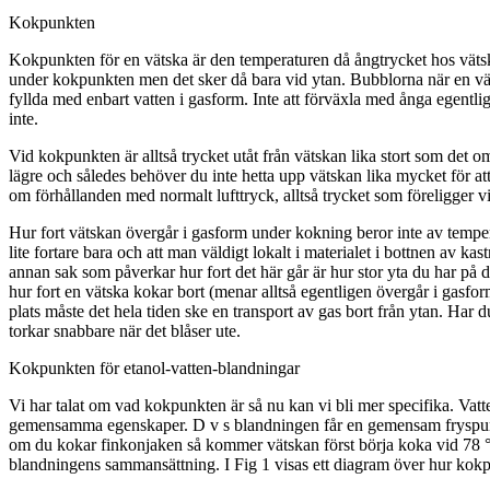
Kokpunkten
Kokpunkten för en vätska är den temperaturen då ångtrycket hos vätska
under kokpunkten men det sker då bara vid ytan. Bubblorna när en väts
fyllda med enbart vatten i gasform. Inte att förväxla med ånga egentli
inte.
Vid kokpunkten är alltså trycket utåt från vätskan lika stort som det 
lägre och således behöver du inte hetta upp vätskan lika mycket för at
om förhållanden med normalt lufttryck, alltså trycket som föreligger v
Hur fort vätskan övergår i gasform under kokning beror inte av tempera
lite fortare bara och att man väldigt lokalt i materialet i bottnen av k
annan sak som påverkar hur fort det här går är hur stor yta du har på d
hur fort en vätska kokar bort (menar alltså egentligen övergår i gasfor
plats måste det hela tiden ske en transport av gas bort från ytan. Har d
torkar snabbare när det blåser ute.
Kokpunkten för etanol-vatten-blandningar
Vi har talat om vad kokpunkten är så nu kan vi bli mer specifika. Vatte
gemensamma egenskaper. D v s blandningen får en gemensam fryspun
om du kokar finkonjaken så kommer vätskan först börja koka vid 78 °
blandningens sammansättning. I Fig 1 visas ett diagram över hur kokpu