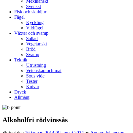
Mexikanskt
Svenskt
Fisk och skaldjur
Fågel
Kyckling
Vildfågel
Växter och svamp
Sallad
Vegetariskt
Bröd
Svamp
Teknik
Utrustning
Vetenskap och mat
Sous vide
Tester
Knivar
Dryck
Allmänt
Alkoholfri rödvinssås
Skrivet den
16 januari 2014
28 januari 2024
av
Anders Johansson