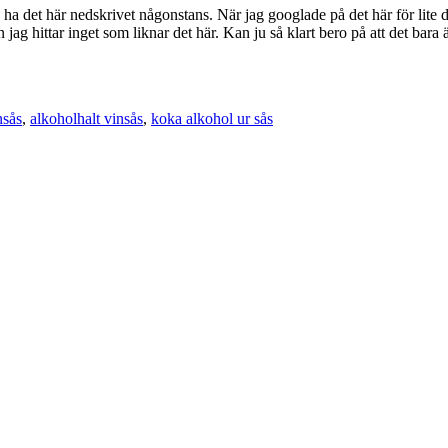
ha det här nedskrivet någonstans. När jag googlade på det här för lite dr
n jag hittar inget som liknar det här. Kan ju så klart bero på att det bar
nsås
,
alkoholhalt vinsås
,
koka alkohol ur sås