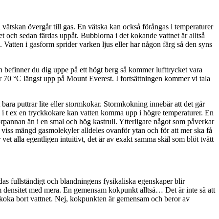
vätskan övergår till gas. En vätska kan också förångas i temperaturer
t och sedan färdas uppåt. Bubblorna i det kokande vattnet är alltså
 Vatten i gasform sprider varken ljus eller har någon färg så den syns
ch befinner du dig uppe på ett högt berg så kommer lufttrycket vara
är 70 °C längst upp på Mount Everest. I fortsättningen kommer vi tala
ara puttrar lite eller stormkokar. Stormkokning innebär att det går
yck, i t ex en tryckkokare kan vatten komma upp i högre temperaturer. En
törpannan än i en smal och hög kastrull. Ytterligare något som påverkar
en viss mängd gasmolekyler alldeles ovanför ytan och för att mer ska få
vet alla egentligen intuitivt, det är av exakt samma skäl som blöt tvätt
ndas fullständigt och blandningens fysikaliska egenskaper blir
ensitet med mera. En gemensam kokpunkt alltså… Det är inte så att
 koka bort vattnet. Nej, kokpunkten är gemensam och beror av