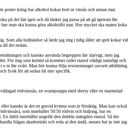
serie poster kring hur alkohol kokas bort ur vinsås och annan mat.
änka på det här igen och då tänker jag passa på att gå igenom lite
ör hur man ska kunna göra alkoholfri mat. Hur mycket ska maten koka
g. Som alla bollnäsbor så lärde jag mig i tidig ålder att sprit kokar vid
till det nedan.
ortsättningen och kanske använda begreppen lite slarvigt, men jag
allet. För mig som kemist så kommer ordet etanol väldigt naturligt och
ke t o m lite svårt. Man bör kunna följa resonemanget oavsett utbildning
och fysik för att sedan bli mer specifik.
En vällagad rödvinssås, en svampsoppa med sherry eller en marmelad
l eller kanske är det en gravid kvinna som är försiktig. Man kan också
e rödvinssås), som innehåller 50:50 rödvin och buljong, har en
nol. En lättöl innehåller ungefär den dubbla mängden etanol. Så det
handla frågan akademiskt och reda ut den ändå, annars har ju inte jag