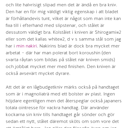
och lite halvrisigt slipad men det är ändå en bra kniv.
Den har en för mig väldigt viktig egenskap i att bladet
är förhållandevis tunt, vilket är något som man inte kan
fixa till i efterhand med slipstenar, och stålet är
dessutom väldigt bra. Kolstålet i kniven är Shirogami#2
eller som det kallas white#2, d v s samma stål som jag
har i
min nakiri
. Nakirins blad är dock bra mycket mer
arbetat – där har man polerat bort koroushin (den
svarta råytan som bildas på stålet när kniven smids)
och jobbat mycket mer med finishen. Den kniven är
också avsevärt mycket dyrare.
Att det är en lågbudgetkniv märks också på handtaget
som är i magnoliaträ med ett bolster av plast. Ingen
höjdare egentligen men det återspeglar också japaners
totala ointresse för vackra handtag. Där använder
kockarna sin kniv tills handtaget går sönder och gör
sedan ett nytt, stålet däremot sköts om som vore det