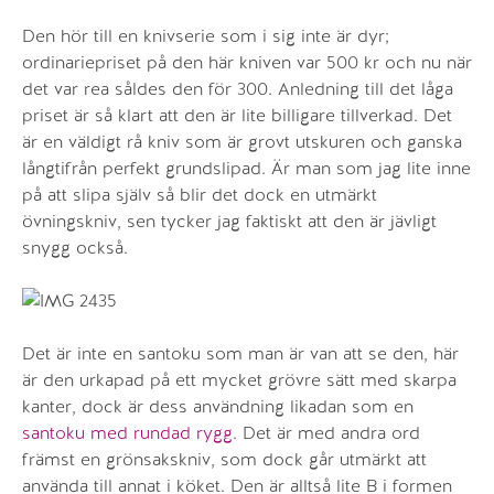
Den hör till en knivserie som i sig inte är dyr;
ordinariepriset på den här kniven var 500 kr och nu när
det var rea såldes den för 300. Anledning till det låga
priset är så klart att den är lite billigare tillverkad. Det
är en väldigt rå kniv som är grovt utskuren och ganska
långtifrån perfekt grundslipad. Är man som jag lite inne
på att slipa själv så blir det dock en utmärkt
övningskniv, sen tycker jag faktiskt att den är jävligt
snygg också.
Det är inte en santoku som man är van att se den, här
är den urkapad på ett mycket grövre sätt med skarpa
kanter, dock är dess användning likadan som en
santoku med rundad rygg
. Det är med andra ord
främst en grönsakskniv, som dock går utmärkt att
använda till annat i köket. Den är alltså lite B i formen