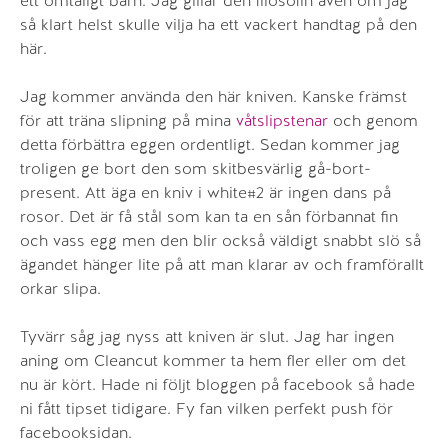
ett ömtåligt barn. Jag gillar den filosofin även om jag
så klart helst skulle vilja ha ett vackert handtag på den
här.
Jag kommer använda den här kniven. Kanske främst
för att träna slipning på mina
våtslipstenar
och genom
detta förbättra eggen ordentligt. Sedan kommer jag
troligen ge bort den som skitbesvärlig gå-bort-
present. Att äga en kniv i white#2 är ingen dans på
rosor. Det är få stål som kan ta en sån förbannat fin
och vass egg men den blir också väldigt snabbt slö så
ägandet hänger lite på att man klarar av och framförallt
orkar slipa.
Tyvärr såg jag nyss att kniven är slut. Jag har ingen
aning om Cleancut kommer ta hem fler eller om det
nu är kört. Hade ni följt bloggen på facebook så hade
ni fått tipset tidigare. Fy fan vilken perfekt push för
facebooksidan.