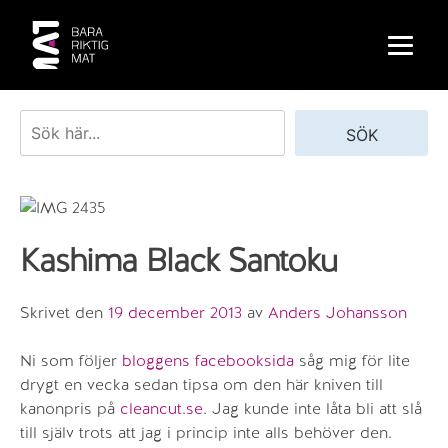
Skip
to
content
Sök
SÖK
Kashima Black Santoku
Skrivet den
19 december 2013
av
Anders Johansson
Ni som följer
bloggens facebooksida
såg mig för lite
drygt en vecka sedan tipsa om den här kniven till
kanonpris på
cleancut.se
. Jag kunde inte låta bli att slå
till själv trots att jag i princip inte alls behöver den.