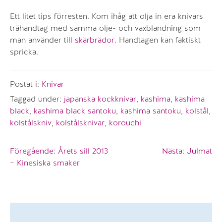
Ett litet tips förresten. Kom ihåg att olja in era knivars
trähandtag med samma olje- och vaxblandning som
man använder till
skärbrädor
. Handtagen kan faktiskt
spricka.
Postat i:
Knivar
Taggad under:
japanska kockknivar
,
kashima
,
kashima
black
,
kashima black santoku
,
kashima santoku
,
kolstål
,
kolstålskniv
,
kolstålsknivar
,
korouchi
Inläggsnavigering
Föregående:
Årets sill 2013
Nästa:
Julmat
– Kinesiska smaker