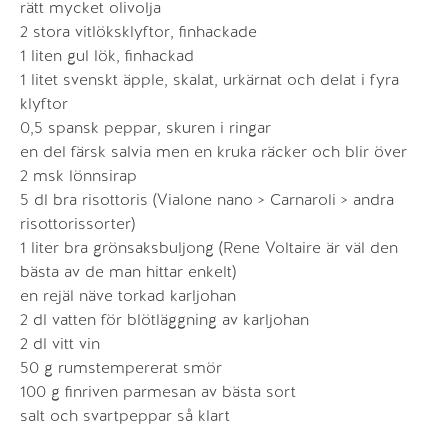
rätt mycket olivolja
2 stora vitlöksklyftor, finhackade
1 liten gul lök, finhackad
1 litet svenskt äpple, skalat, urkärnat och delat i fyra
klyftor
0,5 spansk peppar, skuren i ringar
en del färsk salvia men en kruka räcker och blir över
2 msk lönnsirap
5 dl bra risottoris (Vialone nano > Carnaroli > andra
risottorissorter)
1 liter bra grönsaksbuljong (Rene Voltaire är väl den
bästa av de man hittar enkelt)
en rejäl näve torkad karljohan
2 dl vatten för blötläggning av karljohan
2 dl vitt vin
50 g rumstempererat smör
100 g finriven parmesan av bästa sort
salt och svartpeppar så klart