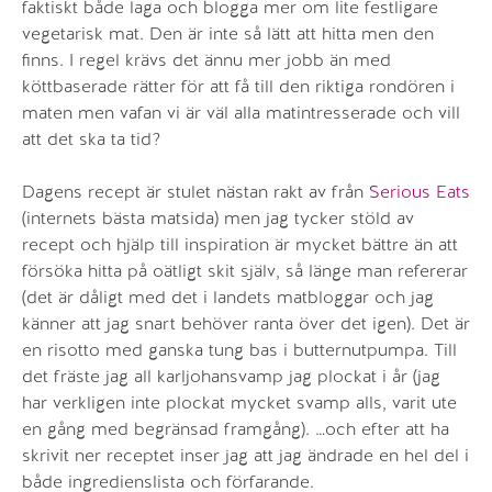
faktiskt både laga och blogga mer om lite festligare
vegetarisk mat. Den är inte så lätt att hitta men den
finns. I regel krävs det ännu mer jobb än med
köttbaserade rätter för att få till den riktiga rondören i
maten men vafan vi är väl alla matintresserade och vill
att det ska ta tid?
Dagens recept är stulet nästan rakt av från
Serious Eats
(internets bästa matsida) men jag tycker stöld av
recept och hjälp till inspiration är mycket bättre än att
försöka hitta på oätligt skit själv, så länge man refererar
(det är dåligt med det i landets matbloggar och jag
känner att jag snart behöver ranta över det igen). Det är
en risotto med ganska tung bas i butternutpumpa. Till
det fräste jag all karljohansvamp jag plockat i år (jag
har verkligen inte plockat mycket svamp alls, varit ute
en gång med begränsad framgång). …och efter att ha
skrivit ner receptet inser jag att jag ändrade en hel del i
både ingredienslista och förfarande.