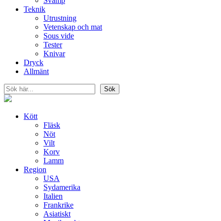
Svamp
Teknik
Utrustning
Vetenskap och mat
Sous vide
Tester
Knivar
Dryck
Allmänt
Sök
Sök
Kött
Fläsk
Nöt
Vilt
Korv
Lamm
Region
USA
Sydamerika
Italien
Frankrike
Asiatiskt