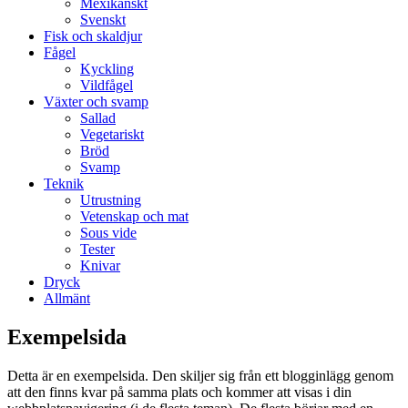
Mexikanskt
Svenskt
Fisk och skaldjur
Fågel
Kyckling
Vildfågel
Växter och svamp
Sallad
Vegetariskt
Bröd
Svamp
Teknik
Utrustning
Vetenskap och mat
Sous vide
Tester
Knivar
Dryck
Allmänt
Exempelsida
Detta är en exempelsida. Den skiljer sig från ett blogginlägg genom
att den finns kvar på samma plats och kommer att visas i din