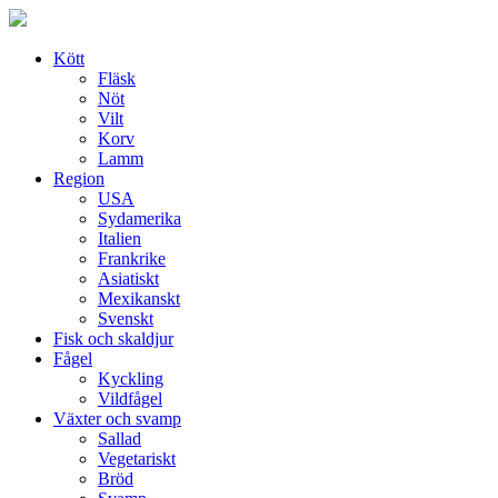
Skip
to
content
Kött
Fläsk
Nöt
Vilt
Korv
Lamm
Region
USA
Sydamerika
Italien
Frankrike
Asiatiskt
Mexikanskt
Svenskt
Fisk och skaldjur
Fågel
Kyckling
Vildfågel
Växter och svamp
Sallad
Vegetariskt
Bröd