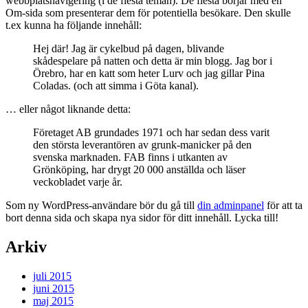
webbplatsnavigering (i de flesta teman). De flesta börjar med en
Om-sida som presenterar dem för potentiella besökare. Den skulle
t.ex kunna ha följande innehåll:
Hej där! Jag är cykelbud på dagen, blivande
skådespelare på natten och detta är min blogg. Jag bor i
Örebro, har en katt som heter Lurv och jag gillar Pina
Coladas. (och att simma i Göta kanal).
… eller något liknande detta:
Företaget AB grundades 1971 och har sedan dess varit
den största leverantören av grunk-manicker på den
svenska marknaden. FAB finns i utkanten av
Grönköping, har drygt 20 000 anställda och läser
veckobladet varje år.
Som ny WordPress-användare bör du gå till
din adminpanel
för att ta
bort denna sida och skapa nya sidor för ditt innehåll. Lycka till!
Arkiv
juli 2015
juni 2015
maj 2015