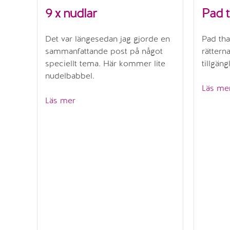
9 x nudlar
Pad t
Det var längesedan jag gjorde en
Pad tha
sammanfattande post på något
rättern
speciellt tema. Här kommer lite
tillgäng
nudelbabbel.
Läs me
”9
Läs mer
x
nudlar”