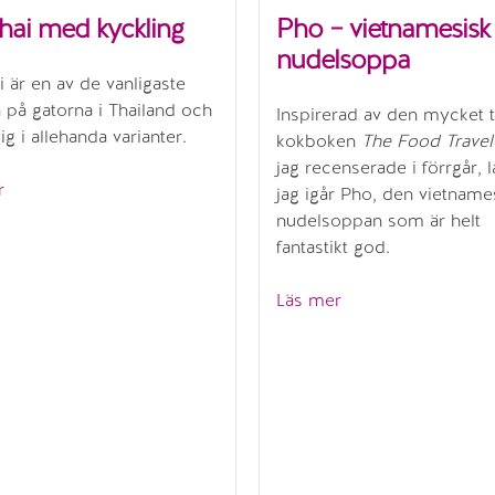
hai med kyckling
Pho – vietnamesisk
nudelsoppa
i är en av de vanligaste
a på gatorna i Thailand och
Inspirerad av den mycket t
lig i allehanda varianter.
kokboken
The Food Travel
jag recenserade i förrgår, 
”Pad
r
jag igår Pho, den vietname
thai
nudelsoppan som är helt
med
fantastikt god.
kyckling”
”Pho
Läs mer
–
vietnamesisk
nudelsoppa”