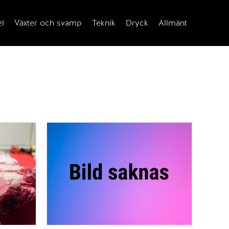
el
Växter och svamp
Teknik
Dryck
Allmänt