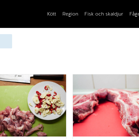
Kött
Region
Fisk och skaldjur
Fåg