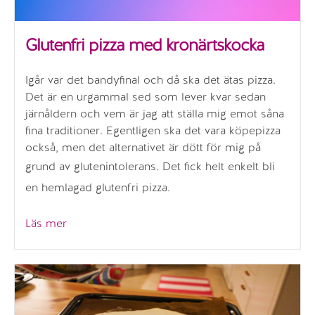
Glutenfri pizza med kronärtskocka
Igår var det bandyfinal och då ska det ätas pizza.
Det är en urgammal sed som lever kvar sedan
järnåldern och vem är jag att ställa mig emot såna
fina traditioner. Egentligen ska det vara köpepizza
också, men det alternativet är dött för mig på
grund av glutenintolerans.
Det fick helt enkelt bli
en hemlagad glutenfri pizza.
”Glutenfri
Läs mer
pizza
med
kronärtskocka”