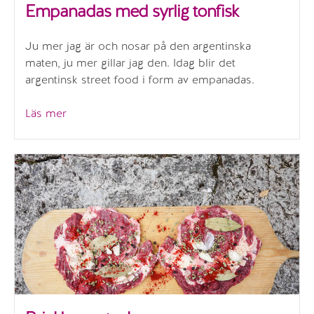
Empanadas med syrlig tonfisk
Ju mer jag är och nosar på den argentinska
maten, ju mer gillar jag den. Idag blir det
argentinsk street food i form av empanadas.
”Empanadas
Läs mer
med
syrlig
tonfisk”