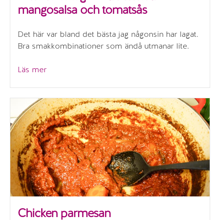
mangosalsa och tomatsås
Det här var bland det bästa jag någonsin har lagat.
Bra smakkombinationer som ändå utmanar lite.
”Jamaicansk
Läs mer
gravad
lax
med
mangosalsa
och
tomatsås”
Chicken parmesan