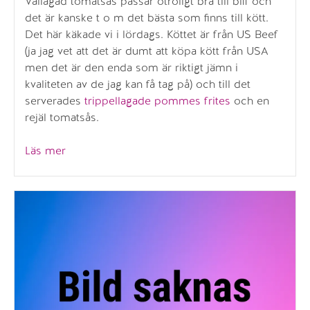
Vällagad tomatsås passar otroligt bra till biff och
det är kanske t o m det bästa som finns till kött.
Det här käkade vi i lördags. Köttet är från US Beef
(ja jag vet att det är dumt att köpa kött från USA
men det är den enda som är riktigt jämn i
kvaliteten av de jag kan få tag på) och till det
serverades
trippellagade pommes frites
och en
rejäl tomatsås.
”Ryggbiff
Läs mer
med
tomatsås”