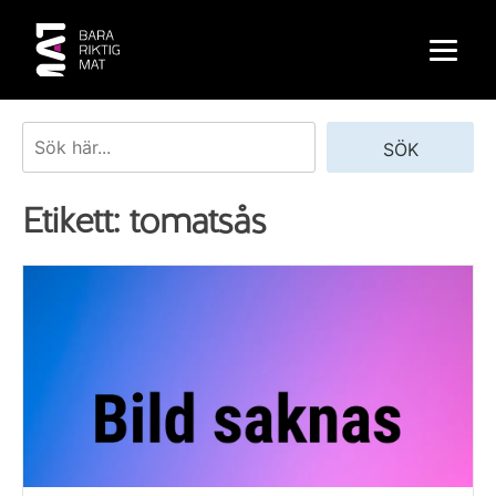
Skip
to
content
Sök
SÖK
Etikett:
tomatsås