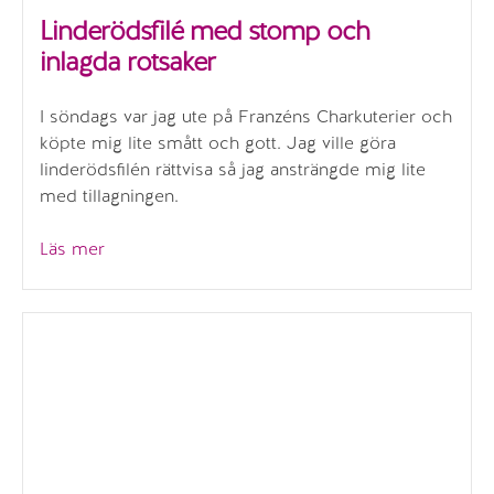
Linderödsfilé med stomp och
inlagda rotsaker
I söndags var jag ute på Franzéns Charkuterier och
köpte mig lite smått och gott. Jag ville göra
linderödsfilén rättvisa så jag ansträngde mig lite
med tillagningen.
”Linderödsfilé
Läs mer
med
stomp
och
inlagda
rotsaker”