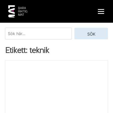
Skip
to
content
Sök
SÖK
Etikett:
teknik