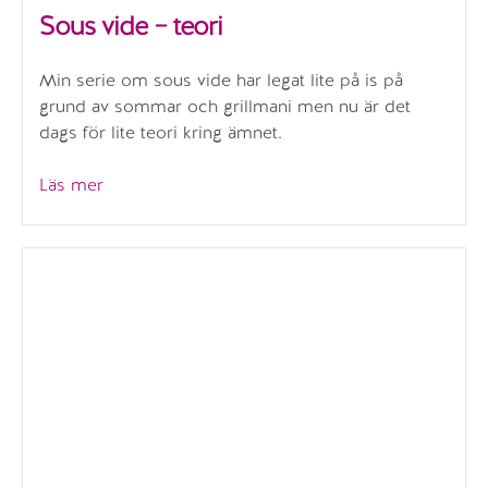
Sous vide – teori
Min serie om sous vide har legat lite på is på
grund av sommar och grillmani men nu är det
dags för lite teori kring ämnet.
”Sous
Läs mer
vide
–
teori”