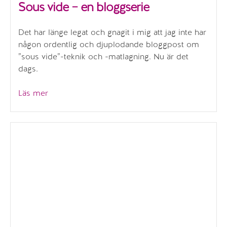
Sous vide – en bloggserie
Det har länge legat och gnagit i mig att jag inte har
någon ordentlig och djuplodande bloggpost om
”sous vide”-teknik och -matlagning. Nu är det
dags.
”Sous
Läs mer
vide
–
en
bloggserie”