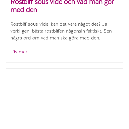
Rostbiff sous vide och vad man gör
med den
Rostbiff sous vide, kan det vara något det? Ja
verkligen, bästa rostbiffen någonsin faktiskt. Sen
några ord om vad man ska göra med den.
”Rostbiff
Läs mer
sous
vide
och
vad
man
gör
med
den”