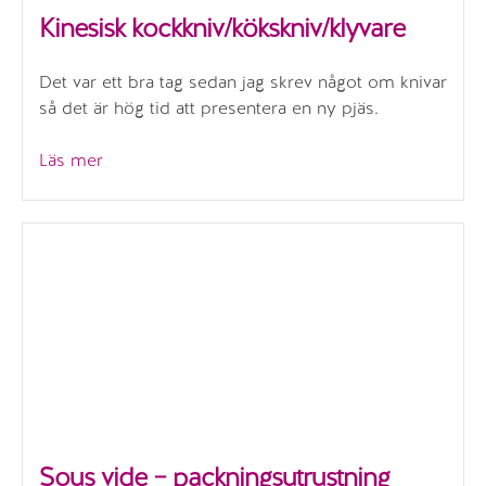
Kinesisk kockkniv/kökskniv/klyvare
Det var ett bra tag sedan jag skrev något om knivar
så det är hög tid att presentera en ny pjäs.
”Kinesisk
Läs mer
kockkniv/kökskniv/klyvare”
Sous vide – packningsutrustning