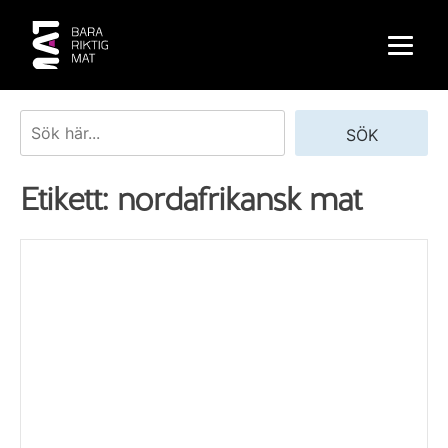
Skip
to
content
Sök
SÖK
Etikett:
nordafrikansk mat