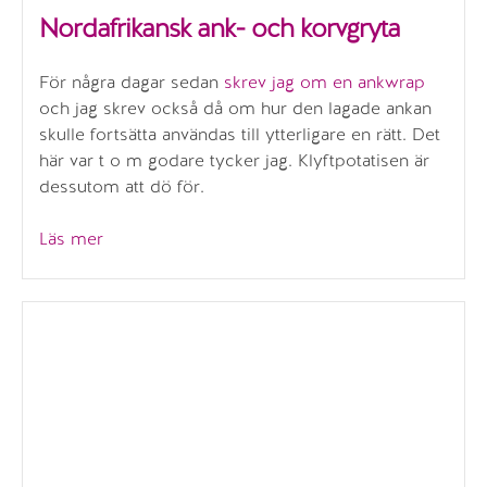
Nordafrikansk ank- och korvgryta
För några dagar sedan
skrev jag om en ankwrap
och jag skrev också då om hur den lagade ankan
skulle fortsätta användas till ytterligare en rätt. Det
här var t o m godare tycker jag. Klyftpotatisen är
dessutom att dö för.
”Nordafrikansk
Läs mer
ank-
och
korvgryta”