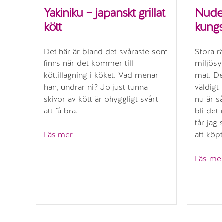
Yakiniku – japanskt grillat
Nude
kött
kungs
Det här är bland det svåraste som
Stora r
finns när det kommer till
miljösy
köttillagning i köket. Vad menar
mat. De
han, undrar ni? Jo just tunna
väldigt 
skivor av kött är ohyggligt svårt
nu är så
att få bra.
bli de
får jag
”Yakiniku
Läs mer
att kö
–
japanskt
Läs me
grillat
kött”