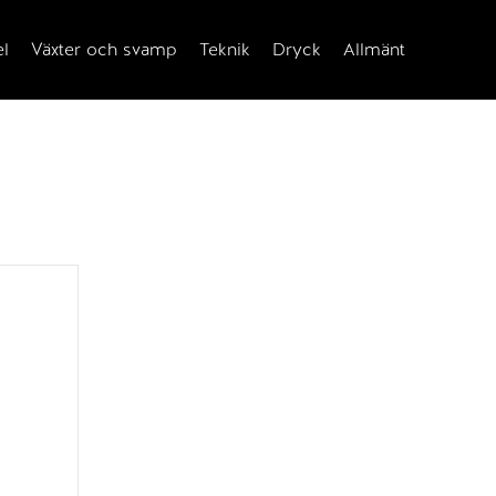
el
Växter och svamp
Teknik
Dryck
Allmänt