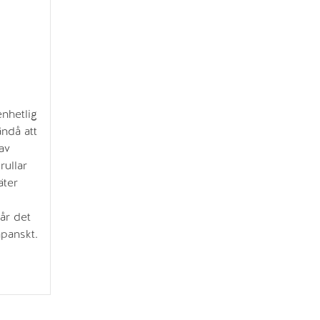
enhetlig
ndå att
av
rullar
äter
år det
apanskt.