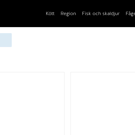
Kött
Region
Fisk och skaldjur
Fåg