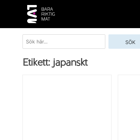
Skip
to
content
Sök
SÖK
Etikett:
japanskt