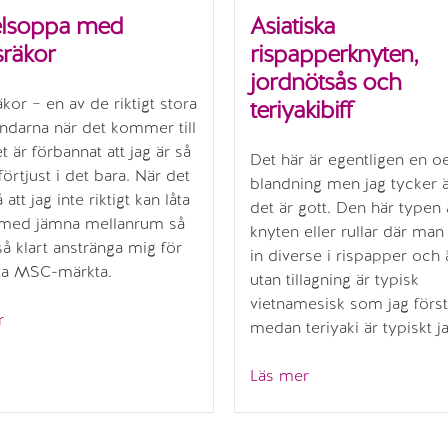
lsoppa med
Asiatiska
räkor
rispapperknyten,
jordnötsås och
äkor – en av de riktigt stora
teriyakibiff
ndarna när det kommer till
t är förbannat att jag är så
Det här är egentligen en o
förtjust i det bara. När det
blandning men jag tycker ä
 att jag inte riktigt kan låta
det är gott. Den här typen 
t med jämna mellanrum så
knyten eller rullar där man 
 så klart anstränga mig för
in diverse i rispapper och 
pta MSC-märkta.
utan tillagning är typisk
vietnamesisk som jag först
”Nudelsoppa
r
medan teriyaki är typiskt j
med
kungsräkor”
”Asiatiska
Läs mer
rispapperknyten,
jordnötsås
och