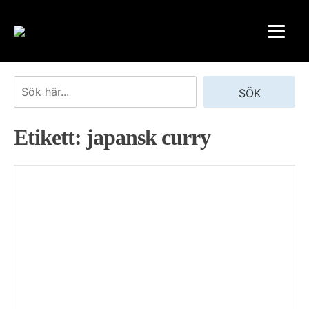
Skip
to
content
Sök
SÖK
Etikett:
japansk curry