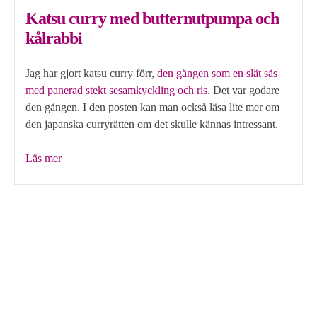
Katsu curry med butternutpumpa och
kålrabbi
Jag har gjort katsu curry förr,
den gången som en slät sås
med panerad stekt sesamkyckling och ris
. Det var godare
den gången. I den posten kan man också läsa lite mer om
den japanska curryrätten om det skulle kännas intressant.
”Katsu
Läs mer
curry
med
butternutpumpa
och
kålrabbi”