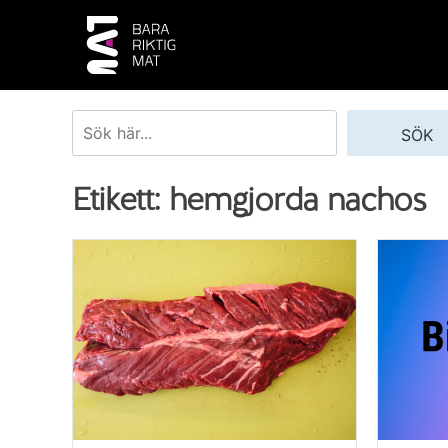
Skip
to
content
Sök
SÖK
Etikett:
hemgjorda nachos