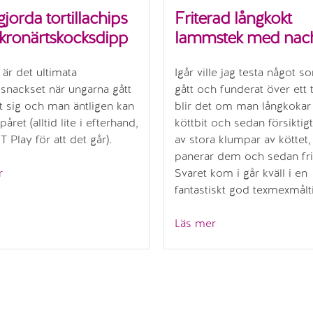
orda tortillachips
Friterad långkokt
kronärtskocksdipp
lammstek med nac
 är det ultimata
Igår ville jag testa något s
snackset när ungarna gått
gått och funderat över ett 
t sig och man äntligen kan
blir det om man långkokar
året (alltid lite i efterhand,
köttbit och sedan försiktigt
T Play för att det går).
av stora klumpar av köttet,
panerar dem och sedan fri
”Hemgjorda
r
Svaret kom i går kväll i en
tortillachips
fantastiskt god texmexmålt
med
kronärtskocksdipp”
”Friterad
Läs mer
långkokt
lammstek
med
nachos”