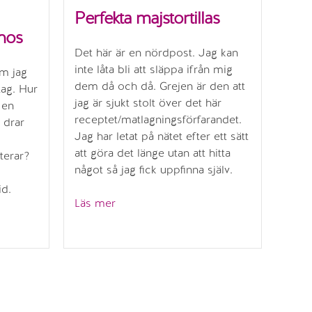
Perfekta majstortillas
hos
Det här är en nördpost. Jag kan
inte låta bli att släppa ifrån mig
om jag
dem då och då. Grejen är den att
tag. Hur
jag är sjukt stolt över det här
 en
receptet/matlagningsförfarandet.
 drar
Jag har letat på nätet efter ett sätt
att göra det länge utan att hitta
terar?
något så jag fick uppfinna själv.
id.
”Perfekta
Läs mer
majstortillas”