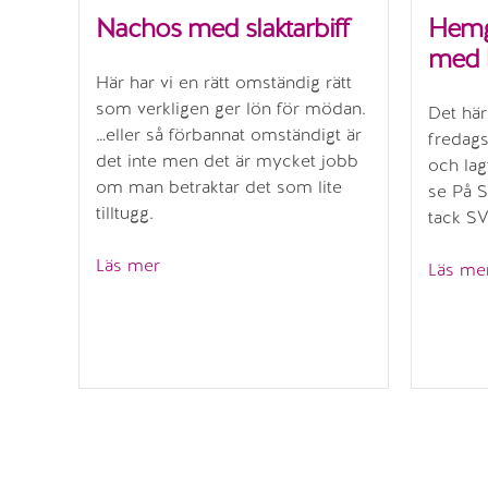
Nachos med slaktarbiff
Hemgj
med 
Här har vi en rätt omständig rätt
som verkligen ger lön för mödan.
Det här
…eller så förbannat omständigt är
fredags
det inte men det är mycket jobb
och lag
om man betraktar det som lite
se På Sp
tilltugg.
tack SV
”Nachos
Läs mer
Läs me
med
slaktarbiff”