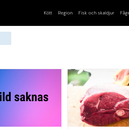
Kött
Region
Fisk och skaldjur
Fåg