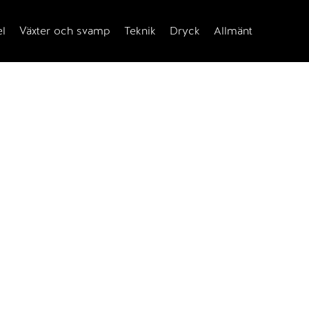
el
Växter och svamp
Teknik
Dryck
Allmänt