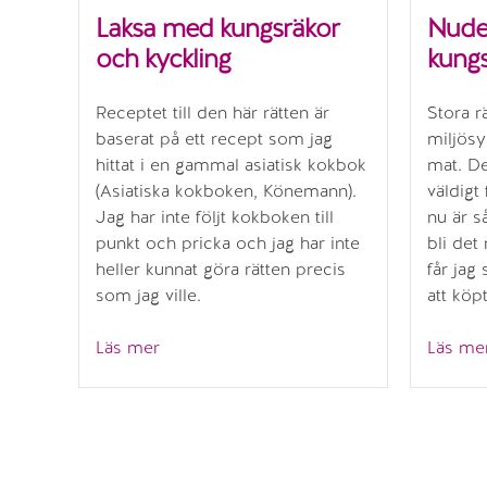
Laksa med kungsräkor
Nude
och kyckling
kungs
Receptet till den här rätten är
Stora r
baserat på ett recept som jag
miljösy
hittat i en gammal asiatisk kokbok
mat. De
(Asiatiska kokboken, Könemann).
väldigt 
Jag har inte följt kokboken till
nu är så
punkt och pricka och jag har inte
bli de
heller kunnat göra rätten precis
får jag
som jag ville.
att kö
”Laksa
Läs mer
Läs me
med
kungsräkor
och
kyckling”