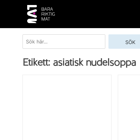
Skip
to
content
Sök
SÖK
Etikett:
asiatisk nudelsoppa