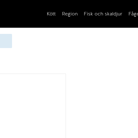
Kött
Region
Fisk och skaldjur
Fåg