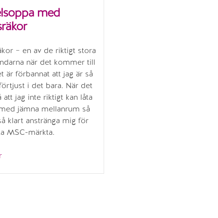
lsoppa med
räkor
äkor – en av de riktigt stora
ndarna när det kommer till
t är förbannat att jag är så
förtjust i det bara. När det
 att jag inte riktigt kan låta
t med jämna mellanrum så
 så klart anstränga mig för
pta MSC-märkta.
”Nudelsoppa
r
med
kungsräkor”