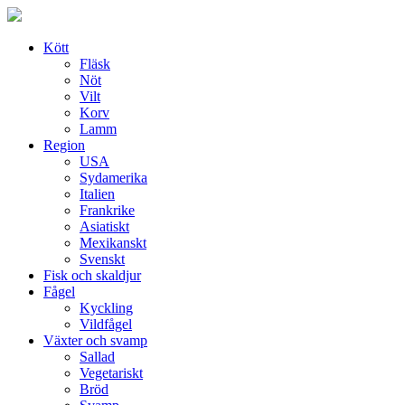
Skip
to
content
Kött
Fläsk
Nöt
Vilt
Korv
Lamm
Region
USA
Sydamerika
Italien
Frankrike
Asiatiskt
Mexikanskt
Svenskt
Fisk och skaldjur
Fågel
Kyckling
Vildfågel
Växter och svamp
Sallad
Vegetariskt
Bröd