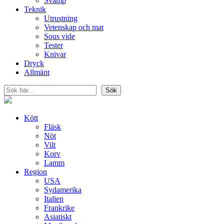
Svamp
Teknik
Utrustning
Vetenskap och mat
Sous vide
Tester
Knivar
Dryck
Allmänt
Sök
Sök
Kött
Fläsk
Nöt
Vilt
Korv
Lamm
Region
USA
Sydamerika
Italien
Frankrike
Asiatiskt