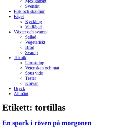
Mexikanskt
Svenskt
Fisk och skaldjur
Fågel
Kyckling
Vildfågel
Växter och svamp
Sallad
Vegetariskt
Bröd
Svamp
Teknik
Utrustning
Vetenskap och mat
Sous vide
Tester
Knivar
Dryck
Allmänt
Etikett:
tortillas
En spark i röven på morgonen