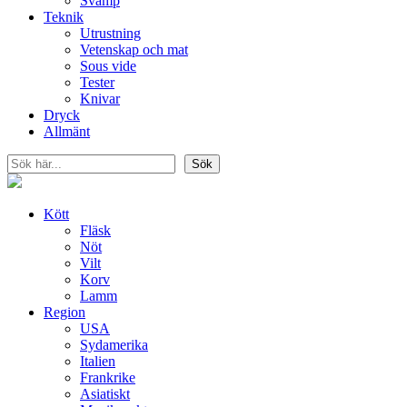
Svamp
Teknik
Utrustning
Vetenskap och mat
Sous vide
Tester
Knivar
Dryck
Allmänt
Sök
Sök
Kött
Fläsk
Nöt
Vilt
Korv
Lamm
Region
USA
Sydamerika
Italien
Frankrike
Asiatiskt