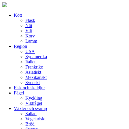
Skip
to
content
Kött
Fläsk
Nöt
Vilt
Korv
Lamm
Region
USA
Sydamerika
Italien
Frankrike
Asiatiskt
Mexikanskt
Svenskt
Fisk och skaldjur
Fågel
Kyckling
Vildfågel
Växter och svamp
Sallad
Vegetariskt
Bröd