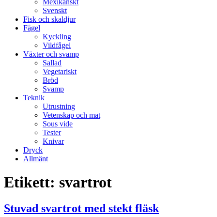
Mexikanskt
Svenskt
Fisk och skaldjur
Fågel
Kyckling
Vildfågel
Växter och svamp
Sallad
Vegetariskt
Bröd
Svamp
Teknik
Utrustning
Vetenskap och mat
Sous vide
Tester
Knivar
Dryck
Allmänt
Etikett:
svartrot
Stuvad svartrot med stekt fläsk