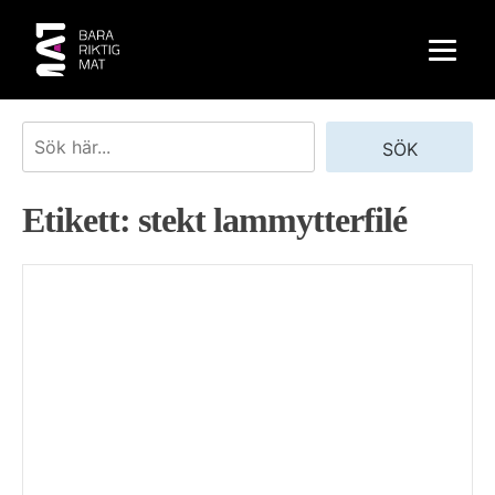
Skip
to
content
Sök
SÖK
Etikett:
stekt lammytterfilé