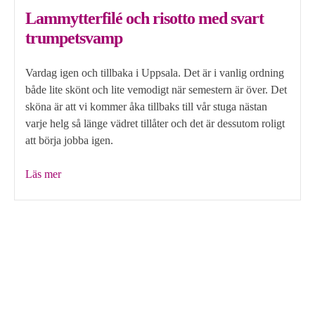
Lammytterfilé och risotto med svart
trumpetsvamp
Vardag igen och tillbaka i Uppsala. Det är i vanlig ordning
både lite skönt och lite vemodigt när semestern är över. Det
sköna är att vi kommer åka tillbaks till vår stuga nästan
varje helg så länge vädret tillåter och det är dessutom roligt
att börja jobba igen.
”Lammytterfilé
Läs mer
och
risotto
med
svart
trumpetsvamp”