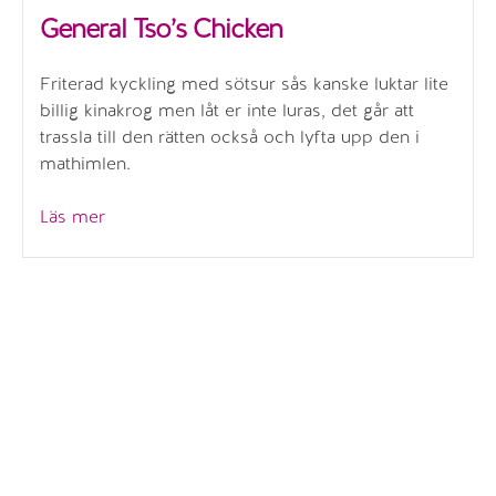
General Tso’s Chicken
Friterad kyckling med sötsur sås kanske luktar lite
billig kinakrog men låt er inte luras, det går att
trassla till den rätten också och lyfta upp den i
mathimlen.
”General
Läs mer
Tso’s
Chicken”