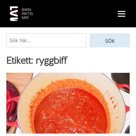
Skip
to
content
Sök
SÖK
Etikett:
ryggbiff