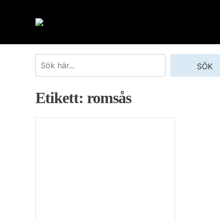
Skip
to
content
Sök
SÖK
Etikett:
romsås