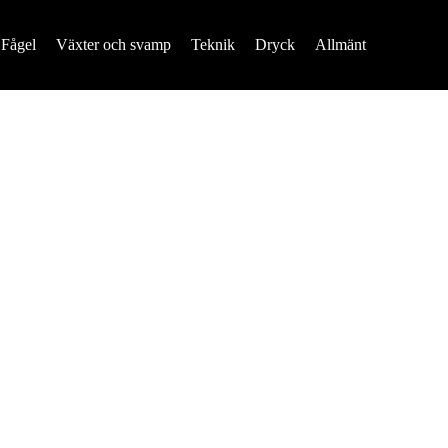
Fågel
Växter och svamp
Teknik
Dryck
Allmänt