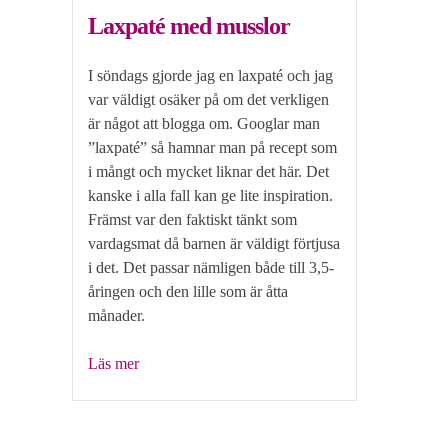
Laxpaté med musslor
I söndags gjorde jag en laxpaté och jag
var väldigt osäker på om det verkligen
är något att blogga om. Googlar man
”laxpaté” så hamnar man på recept som
i mångt och mycket liknar det här. Det
kanske i alla fall kan ge lite inspiration.
Främst var den faktiskt tänkt som
vardagsmat då barnen är väldigt förtjusa
i det. Det passar nämligen både till 3,5-
åringen och den lille som är åtta
månader.
”Laxpaté
Läs mer
med
musslor”