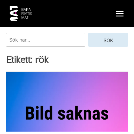
Skip
to
content
Sök
SÖK
Etikett:
rök