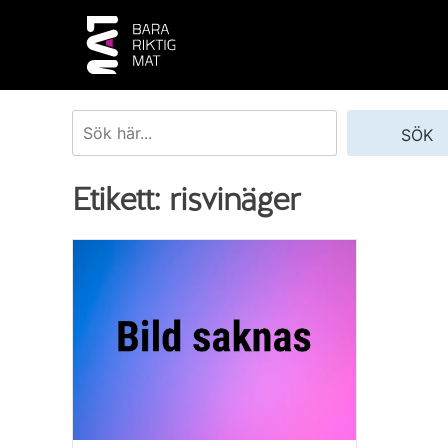
Skip
to
content
Sök
SÖK
Etikett:
risvinäger