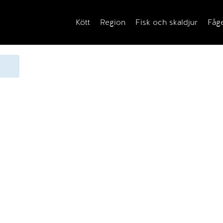
Kött
Region
Fisk och skaldjur
Fåg