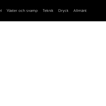
el
Växter och svamp
Teknik
Dryck
Allmänt