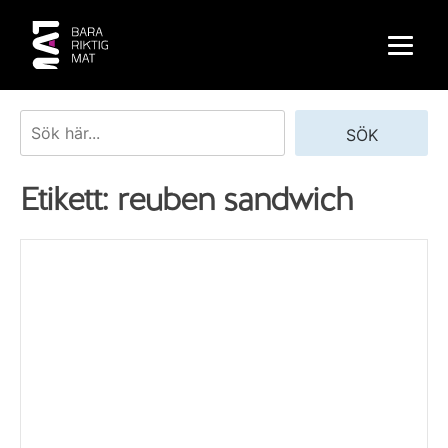
Skip
to
content
Sök
SÖK
Etikett:
reuben sandwich