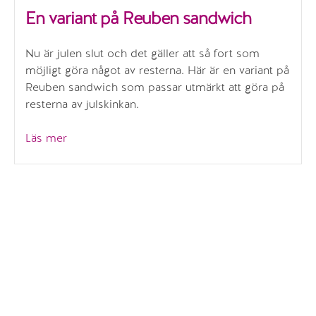
En variant på Reuben sandwich
Nu är julen slut och det gäller att så fort som
möjligt göra något av resterna. Här är en variant på
Reuben sandwich som passar utmärkt att göra på
resterna av julskinkan.
”En
Läs mer
variant
på
Reuben
sandwich”